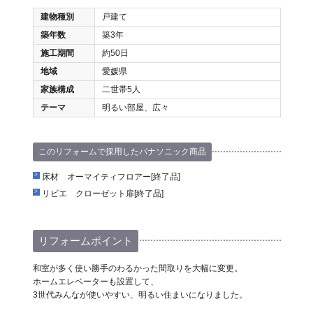
建物種別
戸建て
築年数
築3年
施工期間
約50日
地域
愛媛県
家族構成
二世帯5人
テーマ
明るい部屋、広々
このリフォームで採用したパナソニック商品
床材 オーマイティフロアー[終了品]
リビエ クローゼット扉[終了品]
リフォームポイント
和室が多く使い勝手のわるかった間取りを大幅に変更。
ホームエレベーターも設置して、
3世代みんなが使いやすい、明るい住まいになりました。