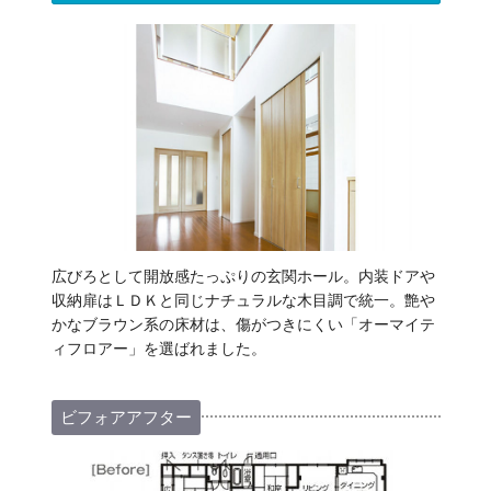
広びろとして開放感たっぷりの玄関ホール。内装ドアや
収納扉はＬＤＫと同じナチュラルな木目調で統一。艶や
かなブラウン系の床材は、傷がつきにくい「オーマイテ
ィフロアー」を選ばれました。
ビフォアアフター