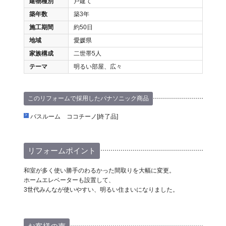
建物種別
戸建て
築年数
築3年
施工期間
約50日
地域
愛媛県
家族構成
二世帯5人
テーマ
明るい部屋、広々
このリフォームで採用したパナソニック商品
バスルーム ココチーノ[終了品]
リフォームポイント
和室が多く使い勝手のわるかった間取りを大幅に変更。
ホームエレベーターも設置して、
3世代みんなが使いやすい、明るい住まいになりました。