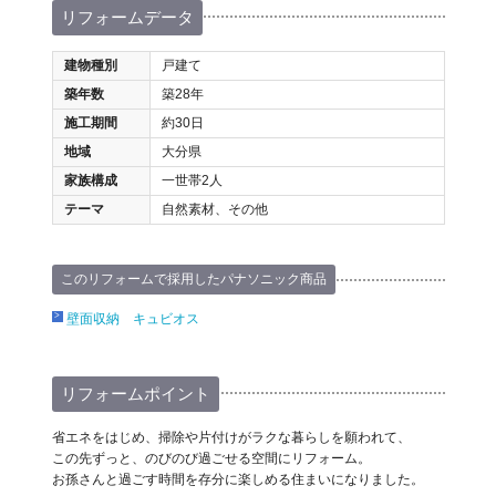
リフォームデータ
建物種別
戸建て
築年数
築28年
施工期間
約30日
地域
大分県
家族構成
一世帯2人
テーマ
自然素材、その他
このリフォームで採用したパナソニック商品
壁面収納 キュビオス
リフォームポイント
省エネをはじめ、掃除や片付けがラクな暮らしを願われて、
この先ずっと、のびのび過ごせる空間にリフォーム。
お孫さんと過ごす時間を存分に楽しめる住まいになりました。