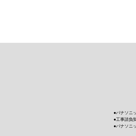
●パナソニ
●工事請負
●パナソニ