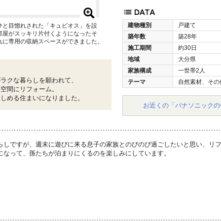
建物種別
戸建て
ひと目惚れされた「キュビオス」を設
部屋がスッキリ片付くようになったそ
築年数
築28年
れに専用の収納スペースができました。
施工期間
約30日
地域
大分県
家族構成
一世帯2人
がラクな暮らしを願われて、
テーマ
自然素材、その
る空間にリフォーム。
楽しめる住まいになりました。
お近くの「パナソニックの
らしですが、週末に遊びに来る息子の家族とのびのび過ごしたいと思い、リ
になって、孫たちが泊まりにくるのを楽しみにしています。