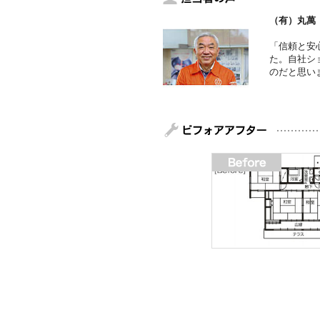
（有）丸萬
「信頼と安
た。自社シ
のだと思い