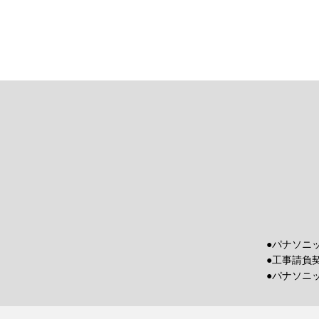
●パナソニ
●工事請負
●パナソニ