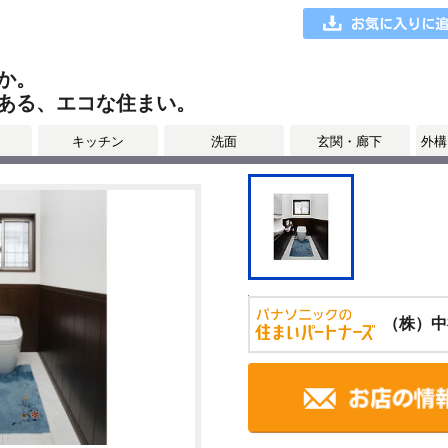
か。
ある、エコな住まい。
キッチン
洗面
玄関・廊下
外構
（株）中