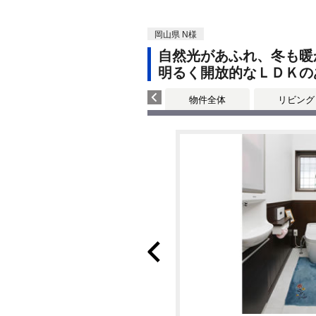
岡山県 N様
自然光があふれ、冬も暖
明るく開放的なＬＤＫの
物件全体
リビング