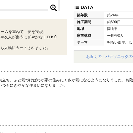
築年数
築24年
施工期間
約690日
地域
岡山県
ォームを重ねて、夢を実現。
家族構成
一世帯3人
や友人が集うにぎやかなＬＤＫ0
テーマ
明るい部屋、広
費も大幅にカットされました。
お近くの「パナソニックの
巣立ち、ふと気づけばわが家の住みにくさが気になるようになりました。お
いつもにぎやかな住まいになりました。