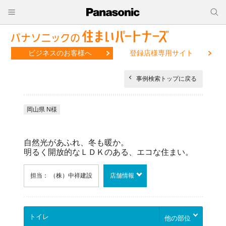
ビジネスのお客様へ
登録店様専用サイト
事例検索トップに戻る
岡山県 N様
自然光があふれ、冬も暖か。
明るく開放的なＬＤＫのある、エコな住まい。
担当： （株）中祥建設
店舗情報
他の部位