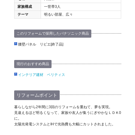
家族構成
一世帯3人
テーマ
明るい部屋、広々
このリフォームで採用したパナソニック商品
腰壁パネル リビエ[終了品]
現行のおすすめ商品
インテリア建材 ベリティス
リフォームポイント
暮らしながら2年間に3回のリフォームを重ねて、夢を実現。
見違えるほど明るくなって、家族や友人が集うにぎやかなＬＤＫ0
に。
太陽光発電システムとIHで光熱費も大幅にカットされました。