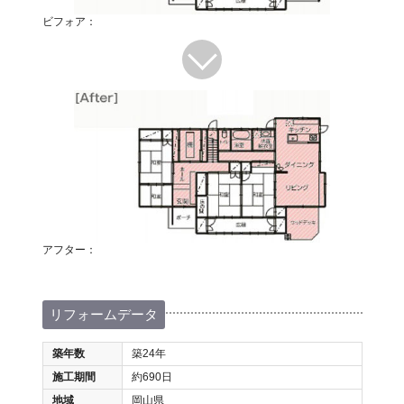
ビフォア：
アフター：
リフォームデータ
築年数
築24年
施工期間
約690日
地域
岡山県