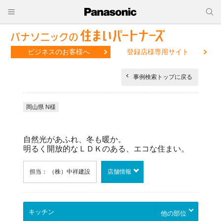
ビジネスのお客様へ
登録店様専用サイト
事例検索トップに戻る
岡山県 N様
自然光があふれ、冬も暖か。
明るく開放的なＬＤＫのある、エコな住まい。
担当： （株）中祥建設
店舗情報
他の部位