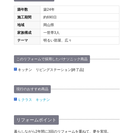
築年数
築24年
施工期間
約690日
地域
岡山県
家族構成
一世帯3人
テーマ
明るい部屋、広々
このリフォームで採用したパナソニック商品
キッチン リビングステーション[終了品]
現行のおすすめ商品
Ｌクラス キッチン
リフォームポイント
暮らしながら2年間に3回のリフォームを重ねて、夢を実現。