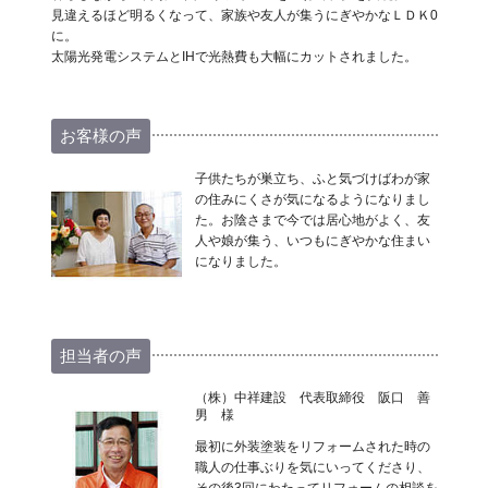
見違えるほど明るくなって、家族や友人が集うにぎやかなＬＤＫ0
に。
太陽光発電システムとIHで光熱費も大幅にカットされました。
お客様の声
子供たちが巣立ち、ふと気づけばわが家
の住みにくさが気になるようになりまし
た。お陰さまで今では居心地がよく、友
人や娘が集う、いつもにぎやかな住まい
になりました。
担当者の声
（株）中祥建設 代表取締役 阪口 善
男 様
最初に外装塗装をリフォームされた時の
職人の仕事ぶりを気にいってくださり、