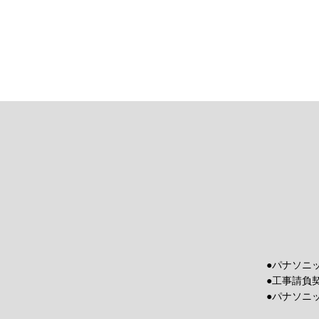
●パナソニ
●工事請負
●パナソニ