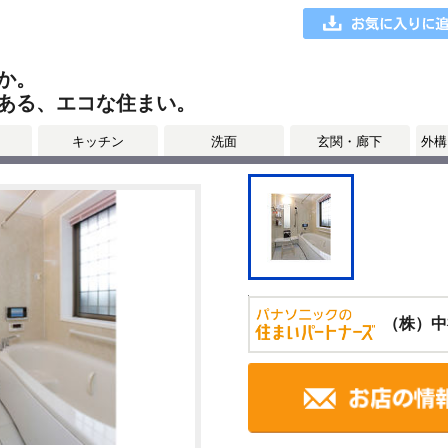
か。
ある、エコな住まい。
キッチン
洗面
玄関・廊下
外構
（株）中