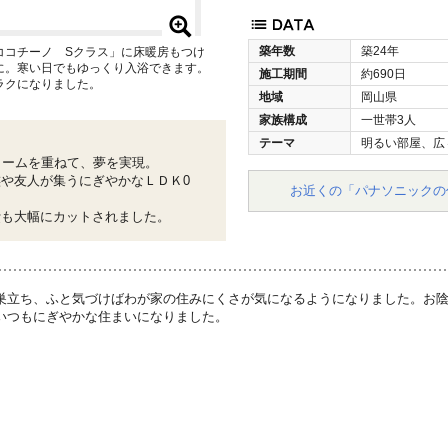
築年数
築24年
ココチーノ Sクラス」に床暖房もつけ
に。寒い日でもゆっくり入浴できます。
施工期間
約690日
ラクになりました。
地域
岡山県
家族構成
一世帯3人
テーマ
明るい部屋、広
ォームを重ねて、夢を実現。
や友人が集うにぎやかなＬＤＫ0
お近くの「パナソニックの
費も大幅にカットされました。
巣立ち、ふと気づけばわが家の住みにくさが気になるようになりました。お
いつもにぎやかな住まいになりました。