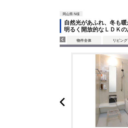
岡山県 N様
自然光があふれ、冬も暖
明るく開放的なＬＤＫの
物件全体
リビング