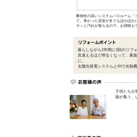
断熱性の高いシステムバスルーム「
て、寒かった浴室が冬でもぽかぽか
サッと汚れが落ちるので、お掃除も
暮らしながら2年間に3回のリフ
見違えるほど明るくなって、家族
に。
太陽光発電システムとIHで光熱
子供たちが
娘が集う、