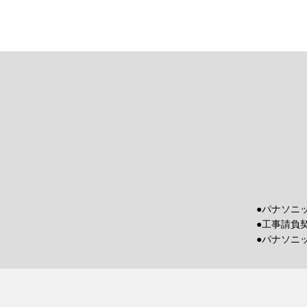
●パナソニ
●工事請負
●パナソニ