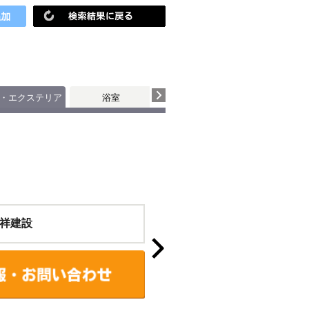
・エクステリア
浴室
トイレ
祥建設