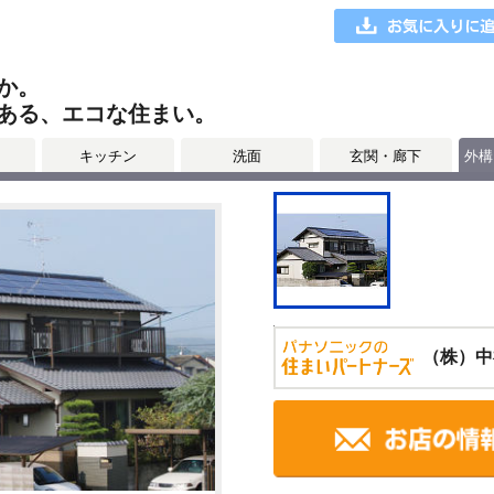
か。
ある、エコな住まい。
キッチン
洗面
玄関・廊下
外構
（株）中