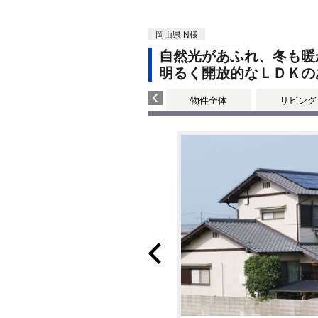
岡山県 N様
自然光があふれ、冬も暖
明るく開放的なＬＤＫの
物件全体
リビング