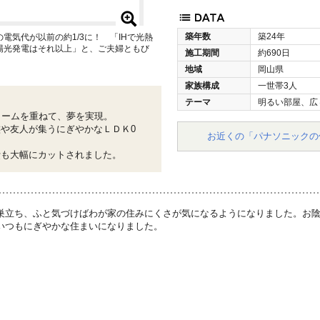
築年数
築24年
電気代が以前の約1/3に！ 「IHで光熱
陽光発電はそれ以上」と、ご夫婦ともび
施工期間
約690日
地域
岡山県
家族構成
一世帯3人
テーマ
明るい部屋、広
ォームを重ねて、夢を実現。
や友人が集うにぎやかなＬＤＫ0
お近くの「パナソニックの
費も大幅にカットされました。
巣立ち、ふと気づけばわが家の住みにくさが気になるようになりました。お
いつもにぎやかな住まいになりました。