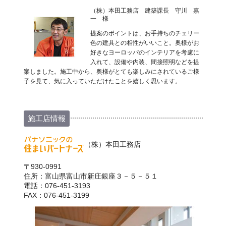
（株）本田工務店 建築課長 守川 嘉
一 様
提案のポイントは、お手持ちのチェリー
色の建具との相性がいいこと。奥様がお
好きなヨーロッパのインテリアを考慮に
入れて、設備や内装、間接照明などを提
案しました。施工中から、奥様がとても楽しみにされているご様
子を見て、気に入っていただけたことを嬉しく思います。
施工店情報
（株）本田工務店
〒930-0991
住所：富山県富山市新庄銀座３－５－５１
電話：076-451-3193
FAX：076-451-3199