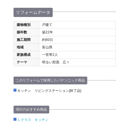
リフォームデータ
建物種別
戸建て
築年数
築22年
施工期間
約60日
地域
富山県
家族構成
一世帯2人
テーマ
明るい部屋、広々
このリフォームで採用したパナソニック商品
キッチン リビングステーション[終了品]
現行のおすすめ商品
Ｌクラス キッチン