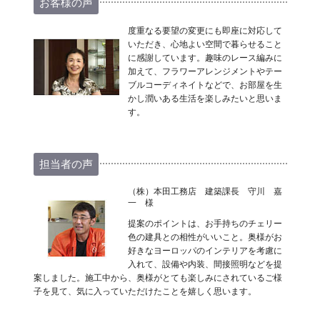
お客様の声
度重なる要望の変更にも即座に対応して
いただき、心地よい空間で暮らせること
に感謝しています。趣味のレース編みに
加えて、フラワーアレンジメントやテー
ブルコーディネイトなどで、お部屋を生
かし潤いある生活を楽しみたいと思いま
す。
担当者の声
（株）本田工務店 建築課長 守川 嘉
一 様
提案のポイントは、お手持ちのチェリー
色の建具との相性がいいこと。奥様がお
好きなヨーロッパのインテリアを考慮に
入れて、設備や内装、間接照明などを提
案しました。施工中から、奥様がとても楽しみにされているご様
子を見て、気に入っていただけたことを嬉しく思います。