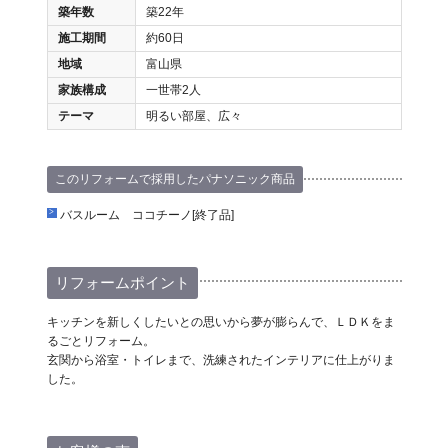
築年数
築22年
施工期間
約60日
地域
富山県
家族構成
一世帯2人
テーマ
明るい部屋、広々
このリフォームで採用したパナソニック商品
バスルーム ココチーノ[終了品]
リフォームポイント
キッチンを新しくしたいとの思いから夢が膨らんで、ＬＤＫをま
るごとリフォーム。
玄関から浴室・トイレまで、洗練されたインテリアに仕上がりま
した。