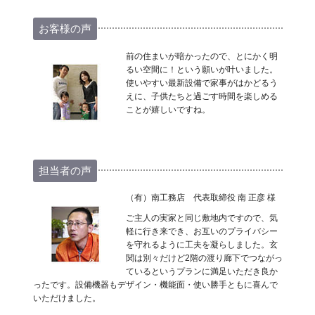
お客様の声
前の住まいが暗かったので、とにかく明
るい空間に！という願いが叶いました。
使いやすい最新設備で家事がはかどるう
えに、子供たちと過ごす時間を楽しめる
ことが嬉しいですね。
担当者の声
（有）南工務店 代表取締役 南 正彦 様
ご主人の実家と同じ敷地内ですので、気
軽に行き来でき、お互いのプライバシー
を守れるように工夫を凝らしました。玄
関は別々だけど2階の渡り廊下でつながっ
ているというプランに満足いただき良か
ったです。設備機器もデザイン・機能面・使い勝手ともに喜んで
いただけました。