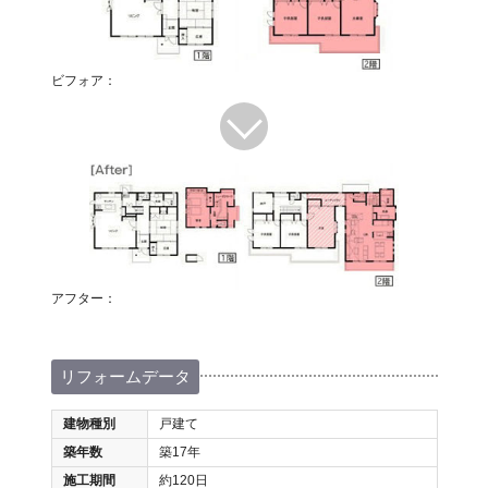
ビフォア：
アフター：
リフォームデータ
建物種別
戸建て
築年数
築17年
施工期間
約120日