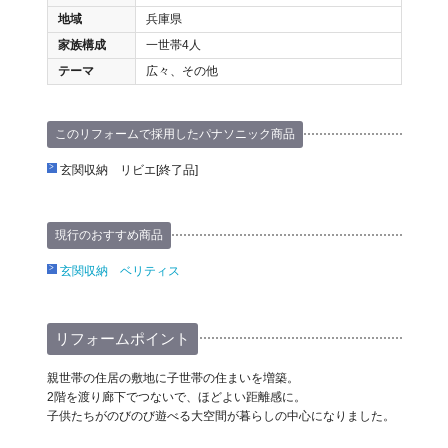
地域
兵庫県
家族構成
一世帯4人
テーマ
広々、その他
このリフォームで採用したパナソニック商品
玄関収納 リビエ[終了品]
現行のおすすめ商品
玄関収納 ベリティス
リフォームポイント
親世帯の住居の敷地に子世帯の住まいを増築。
2階を渡り廊下でつないで、ほどよい距離感に。
子供たちがのびのび遊べる大空間が暮らしの中心になりました。