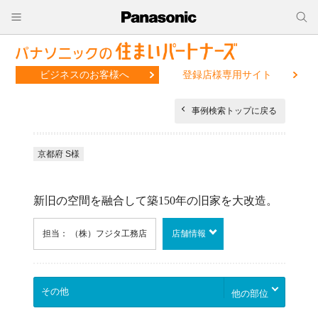
ビジネスのお客様へ
登録店様専用サイト
事例検索トップに戻る
京都府 S様
新旧の空間を融合して築150年の旧家を大改造。
担当： （株）フジタ工務店
店舗情報
他の部位