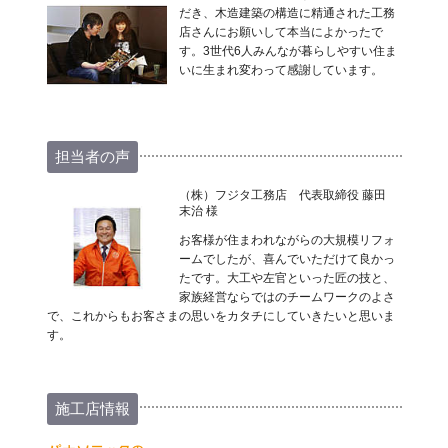
だき、木造建築の構造に精通された工務
店さんにお願いして本当によかったで
す。3世代6人みんなが暮らしやすい住ま
いに生まれ変わって感謝しています。
担当者の声
（株）フジタ工務店 代表取締役 藤田
末治 様
お客様が住まわれながらの大規模リフォ
ームでしたが、喜んでいただけて良かっ
たです。大工や左官といった匠の技と、
家族経営ならではのチームワークのよさ
で、これからもお客さまの思いをカタチにしていきたいと思いま
す。
施工店情報