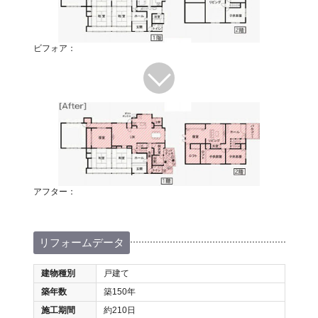
ビフォア：
アフター：
リフォームデータ
建物種別
戸建て
築年数
築150年
施工期間
約210日