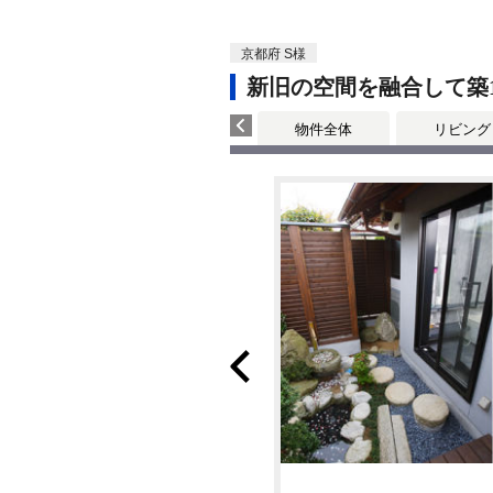
京都府 S様
新旧の空間を融合して築1
物件全体
リビング