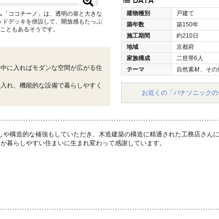
建物種別
戸建て
ム「ココチーノ」は、透明の扉と大きな
ッドデッキを併設して、開放感もたっぷ
築年数
築150年
ることもあるそうです。
施工期間
約210日
地域
京都府
家族構成
二世帯6人
、中に入ればモダンな空間が広がる住
テーマ
自然素材、その
り入れ、機能的な設備で暮らしやすく
お近くの「パナソニックの
しや構造的な補強もしていただき、木造建築の構造に精通された工務店さんに
なが暮らしやすい住まいに生まれ変わって感謝しています。