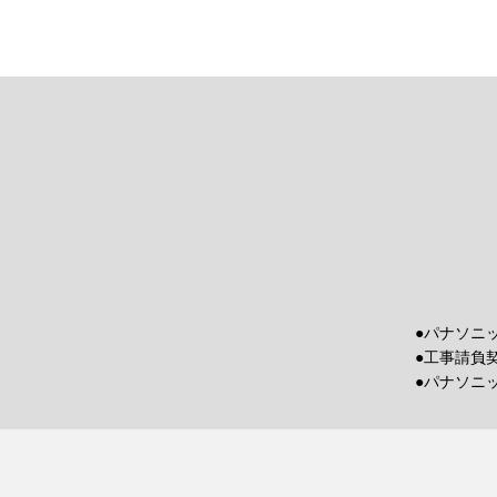
●パナソニ
●工事請負
●パナソニ