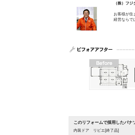
（株）フジ
お客様が住
経営ならで
このリフォームで採用したパナ
内装ドア リビエ[終了品]