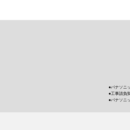
●パナソニ
●工事請負
●パナソニ