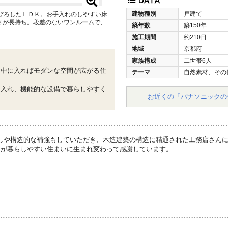
建物種別
戸建て
びろしたＬＤＫ。お手入れのしやすい床
さが長持ち。段差のないワンルームで、
築年数
築150年
施工期間
約210日
地域
京都府
家族構成
二世帯6人
、中に入ればモダンな空間が広がる住
テーマ
自然素材、その
り入れ、機能的な設備で暮らしやすく
お近くの「パナソニックの
しや構造的な補強もしていただき、木造建築の構造に精通された工務店さんに
なが暮らしやすい住まいに生まれ変わって感謝しています。