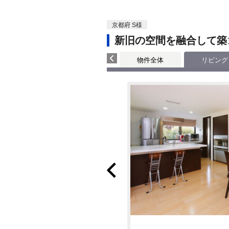
京都府 S様
新旧の空間を融合して築1
物件全体
リビング