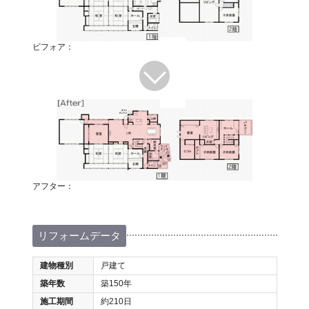
ビフォア：
アフター：
リフォームデータ
建物種別
戸建て
築年数
築150年
施工期間
約210日