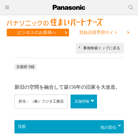
ビジネスのお客様へ
登録店様専用サイト
事例検索トップに戻る
京都府 S様
新旧の空間を融合して築150年の旧家を大改造。
担当： （株）フジタ工務店
店舗情報
他の部位