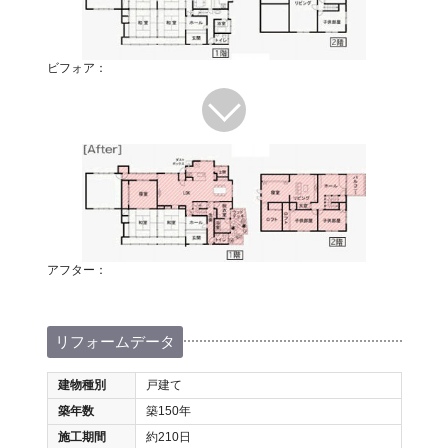
ビフォア：
アフター：
リフォームデータ
建物種別
戸建て
築年数
築150年
施工期間
約210日