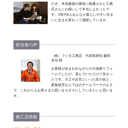
だき、木造建築の構造に精通された工務
店さんにお願いして本当によかったで
す。3世代6人みんなが暮らしやすい住ま
いに生まれ変わって感謝しています。
担当者の声
（株）フジタ工務店 代表取締役 藤田
末治 様
お客様が住まわれながらの大規模リフォ
ームでしたが、喜んでいただけて良かっ
たです。大工や左官といった匠の技と、
家族経営ならではのチームワークのよさ
で、これからもお客さまの思いをカタチにしていきたいと思いま
す。
施工店情報