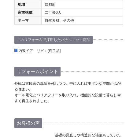
地域
京都府
家族構成
二世帯6人
テーマ
自然素材、その他
このリフォームで採用したパナソニック商品
内装ドア リビエ[終了品]
リフォームポイント
外観は古民家の風情を残しつつ、中に入ればモダンな空間が広が
る住まい。
オール電化とバリアフリーを取り入れ、機能的な設備で暮らしや
すく再生されました。
お客様の声
基礎の見直しや構造的な補強もしていた