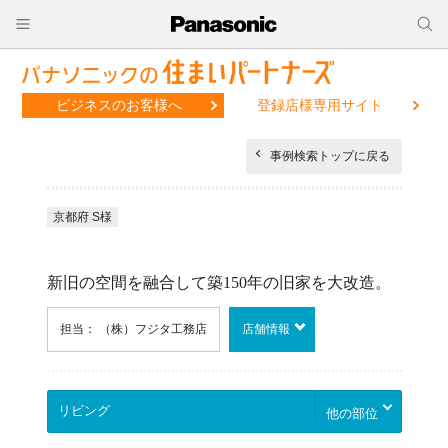
ビジネスのお客様へ
登録店様専用サイト
事例検索トップに戻る
京都府 S様
新旧の空間を融合して築150年の旧家を大改造。
担当： （株）フジタ工務店
店舗情報
他の部位