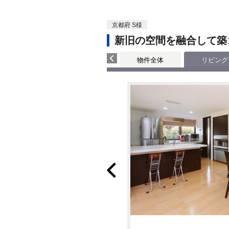
京都府 S様
新旧の空間を融合して築1
物件全体
リビング