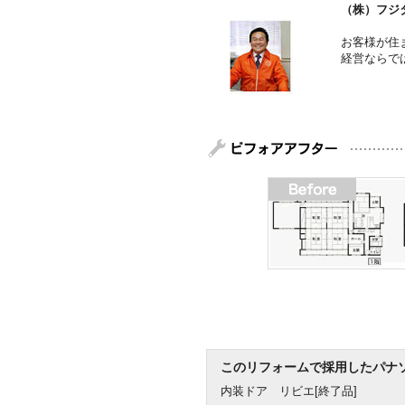
（株）フジ
お客様が住
経営ならで
このリフォームで採用したパナ
内装ドア リビエ[終了品]