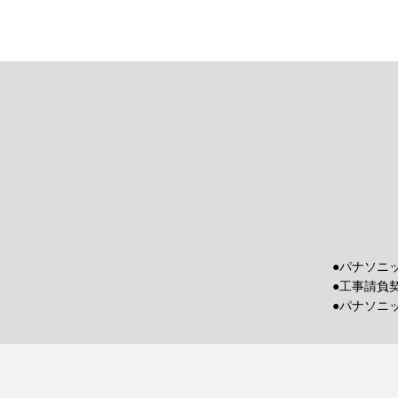
●パナソニ
●工事請負
●パナソニ