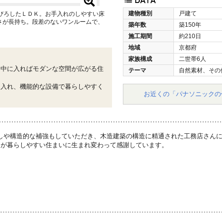
建物種別
戸建て
びろしたＬＤＫ。お手入れのしやすい床
さが長持ち。段差のないワンルームで、
築年数
築150年
施工期間
約210日
地域
京都府
家族構成
二世帯6人
、中に入ればモダンな空間が広がる住
テーマ
自然素材、その
り入れ、機能的な設備で暮らしやすく
お近くの「パナソニックの
しや構造的な補強もしていただき、木造建築の構造に精通された工務店さんに
なが暮らしやすい住まいに生まれ変わって感謝しています。