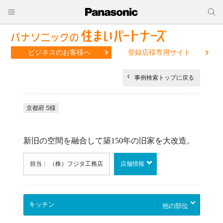
ビジネスのお客様へ
登録店様専用サイト
事例検索トップに戻る
京都府 S様
新旧の空間を融合して築150年の旧家を大改造。
担当： （株）フジタ工務店
店舗情報
他の部位