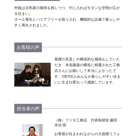
外観は古民家の風情を残しつつ、中に入ればモダンな空間が広が
る住まい。
オール電化とバリアフリーを取り入れ、機能的な設備で暮らしや
すく再生されました。
お客様の声
基礎の見直しや構造的な補強もしていた
だき、木造建築の構造に精通された工務
店さんにお願いして本当によかったで
す。3世代6人みんなが暮らしやすい住ま
いに生まれ変わって感謝しています。
担当者の声
（株）フジタ工務店 代表取締役 藤田
末治 様
お客様が住まわれながらの大規模リフォ