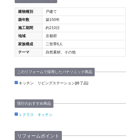
建物種別
戸建て
築年数
築150年
施工期間
約210日
地域
京都府
家族構成
二世帯6人
テーマ
自然素材、その他
このリフォームで採用したパナソニック商品
キッチン リビングステーション[終了品]
現行のおすすめ商品
Ｌクラス キッチン
リフォームポイント