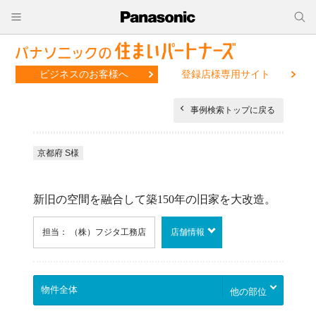
ビジネスのお客様へ
登録店様専用サイト
事例検索トップに戻る
京都府 S様
新旧の空間を融合して築150年の旧家を大改造。
担当： （株）フジタ工務店
店舗情報
他の部位