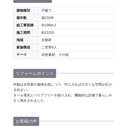
建物種別
戸建て
築年数
築150年
総工事面積
約196m
2
施工期間
約210日
地域
京都府
家族構成
二世帯6人
テーマ
自然素材、その他
リフォームポイント
外観は古民家の風情を残しつつ、中に入ればモダンな空間が広が
る住まい。
オール電化とバリアフリーを取り入れ、機能的な設備で暮らしや
すく再生されました。
お客様の声