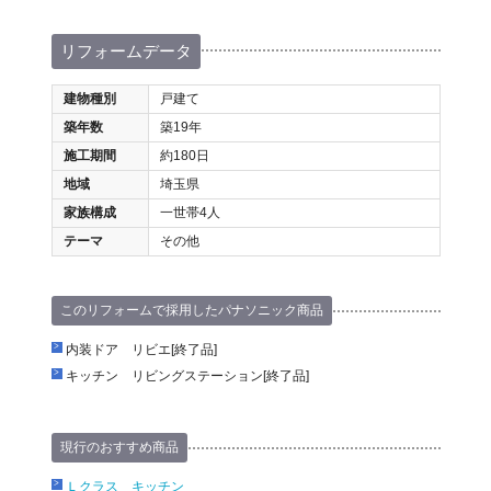
リフォームデータ
建物種別
戸建て
築年数
築19年
施工期間
約180日
地域
埼玉県
家族構成
一世帯4人
テーマ
その他
このリフォームで採用したパナソニック商品
内装ドア リビエ[終了品]
キッチン リビングステーション[終了品]
現行のおすすめ商品
Ｌクラス キッチン