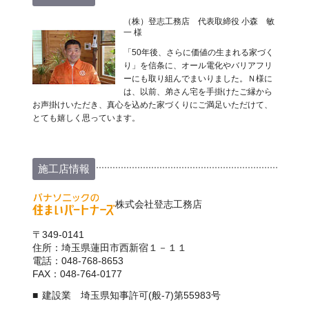
（株）登志工務店 代表取締役 小森 敏
一 様
「50年後、さらに価値の生まれる家づく
り」を信条に、オール電化やバリアフリ
ーにも取り組んでまいりました。Ｎ様に
は、以前、弟さん宅を手掛けたご縁から
お声掛けいただき、真心を込めた家づくりにご満足いただけて、
とても嬉しく思っています。
施工店情報
株式会社登志工務店
〒349-0141
住所：埼玉県蓮田市西新宿１－１１
電話：048-768-8653
FAX：048-764-0177
建設業 埼玉県知事許可(般-7)第55983号