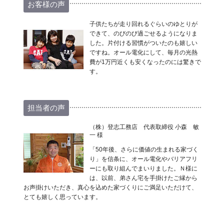
お客様の声
子供たちが走り回れるぐらいのゆとりが
できて、のびのび過ごせるようになりま
した。片付ける習慣がついたのも嬉しい
ですね。オール電化にして、毎月の光熱
費が1万円近くも安くなったのには驚きで
す。
担当者の声
（株）登志工務店 代表取締役 小森 敏
一 様
「50年後、さらに価値の生まれる家づく
り」を信条に、オール電化やバリアフリ
ーにも取り組んでまいりました。Ｎ様に
は、以前、弟さん宅を手掛けたご縁から
お声掛けいただき、真心を込めた家づくりにご満足いただけて、
とても嬉しく思っています。