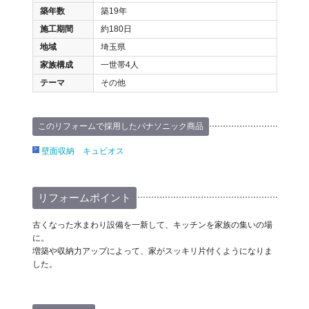
築年数
築19年
施工期間
約180日
地域
埼玉県
家族構成
一世帯4人
テーマ
その他
このリフォームで採用したパナソニック商品
壁面収納 キュビオス
リフォームポイント
古くなった水まわり設備を一新して、キッチンを家族の集いの場
に。
増築や収納力アップによって、家がスッキリ片付くようになりま
した。