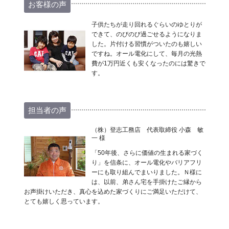
お客様の声
子供たちが走り回れるぐらいのゆとりが
できて、のびのび過ごせるようになりま
した。片付ける習慣がついたのも嬉しい
ですね。オール電化にして、毎月の光熱
費が1万円近くも安くなったのには驚きで
す。
担当者の声
（株）登志工務店 代表取締役 小森 敏
一 様
「50年後、さらに価値の生まれる家づく
り」を信条に、オール電化やバリアフリ
ーにも取り組んでまいりました。Ｎ様に
は、以前、弟さん宅を手掛けたご縁から
お声掛けいただき、真心を込めた家づくりにご満足いただけて、
とても嬉しく思っています。