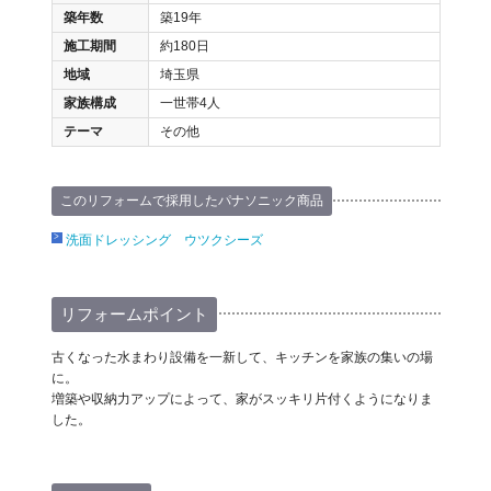
築年数
築19年
施工期間
約180日
地域
埼玉県
家族構成
一世帯4人
テーマ
その他
このリフォームで採用したパナソニック商品
洗面ドレッシング ウツクシーズ
リフォームポイント
古くなった水まわり設備を一新して、キッチンを家族の集いの場
に。
増築や収納力アップによって、家がスッキリ片付くようになりま
した。