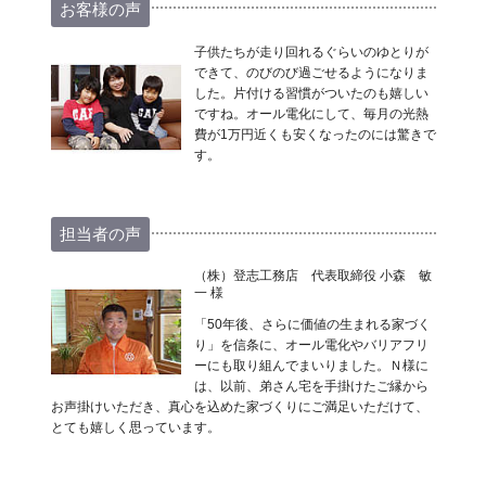
お客様の声
子供たちが走り回れるぐらいのゆとりが
できて、のびのび過ごせるようになりま
した。片付ける習慣がついたのも嬉しい
ですね。オール電化にして、毎月の光熱
費が1万円近くも安くなったのには驚きで
す。
担当者の声
（株）登志工務店 代表取締役 小森 敏
一 様
「50年後、さらに価値の生まれる家づく
り」を信条に、オール電化やバリアフリ
ーにも取り組んでまいりました。Ｎ様に
は、以前、弟さん宅を手掛けたご縁から
お声掛けいただき、真心を込めた家づくりにご満足いただけて、
とても嬉しく思っています。