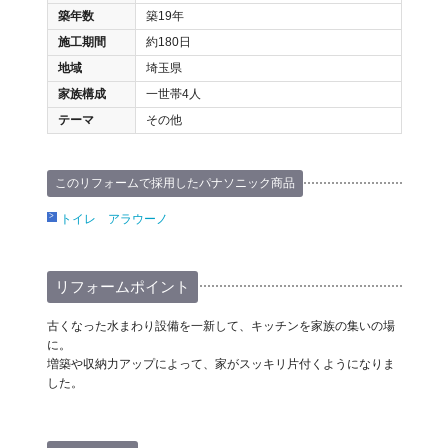
築年数
築19年
施工期間
約180日
地域
埼玉県
家族構成
一世帯4人
テーマ
その他
このリフォームで採用したパナソニック商品
トイレ アラウーノ
リフォームポイント
古くなった水まわり設備を一新して、キッチンを家族の集いの場
に。
増築や収納力アップによって、家がスッキリ片付くようになりま
した。