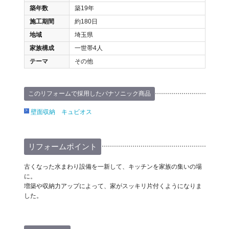
築年数
築19年
施工期間
約180日
地域
埼玉県
家族構成
一世帯4人
テーマ
その他
このリフォームで採用したパナソニック商品
壁面収納 キュビオス
リフォームポイント
古くなった水まわり設備を一新して、キッチンを家族の集いの場
に。
増築や収納力アップによって、家がスッキリ片付くようになりま
した。