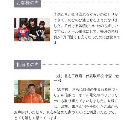
お客様の声
子供たちが走り回れるぐらいのゆとりが
できて、のびのび過ごせるようになりま
した。片付ける習慣がついたのも嬉しい
ですね。オール電化にして、毎月の光熱
費が1万円近くも安くなったのには驚きで
す。
担当者の声
（株）登志工務店 代表取締役 小森 敏
一 様
「50年後、さらに価値の生まれる家づく
り」を信条に、オール電化やバリアフリ
ーにも取り組んでまいりました。Ｎ様に
は、以前、弟さん宅を手掛けたご縁から
お声掛けいただき、真心を込めた家づくりにご満足いただけて、
とても嬉しく思っています。