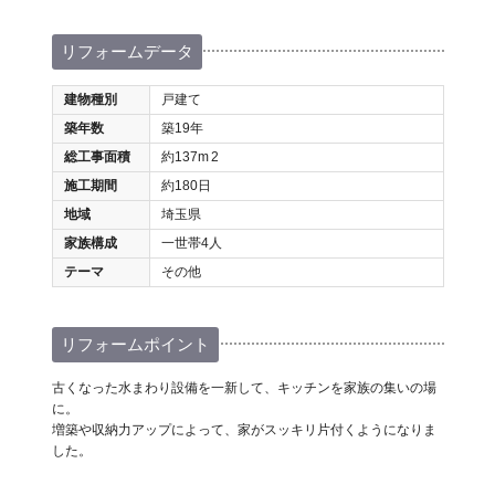
リフォームデータ
建物種別
戸建て
築年数
築19年
総工事面積
約137m
2
施工期間
約180日
地域
埼玉県
家族構成
一世帯4人
テーマ
その他
リフォームポイント
古くなった水まわり設備を一新して、キッチンを家族の集いの場
に。
増築や収納力アップによって、家がスッキリ片付くようになりま
した。