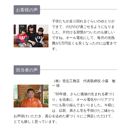
お客様の声
子供たちが走り回れるぐらいのゆとりが
できて、のびのび過ごせるようになりま
した。片付ける習慣がついたのも嬉しい
ですね。オール電化にして、毎月の光熱
費が1万円近くも安くなったのには驚きで
す。
担当者の声
（株）登志工務店 代表取締役 小森 敏
一 様
「50年後、さらに価値の生まれる家づく
り」を信条に、オール電化やバリアフリ
ーにも取り組んでまいりました。Ｎ様に
は、以前、弟さん宅を手掛けたご縁から
お声掛けいただき、真心を込めた家づくりにご満足いただけて、
とても嬉しく思っています。