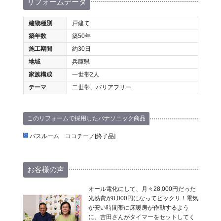
リフォームデータ
建物種別
戸建て
築年数
築50年
施工期間
約30日
地域
兵庫県
家族構成
一世帯2人
テーマ
二世帯、バリアフリー
このリフォームで採用したパナソニック商品
バスルーム ココチーノ[終了品]
お客様の声
オール電化にして、月々28,000円だった
光熱費が8,000円になってビックリ！電気
が安い時間帯に床暖房が作動するよう
に、吉田さんがタイマーをセットしてく