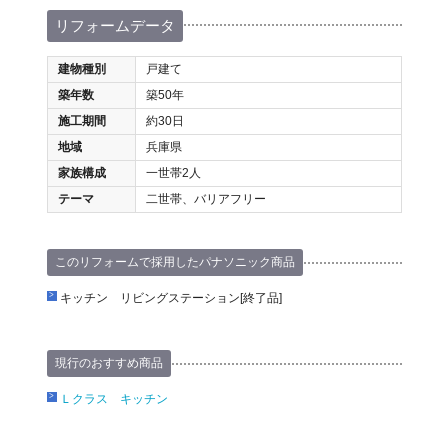
リフォームデータ
建物種別
戸建て
築年数
築50年
施工期間
約30日
地域
兵庫県
家族構成
一世帯2人
テーマ
二世帯、バリアフリー
このリフォームで採用したパナソニック商品
キッチン リビングステーション[終了品]
現行のおすすめ商品
Ｌクラス キッチン