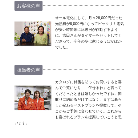
お客様の声
オール電化にして、月々28,000円だった
光熱費が8,000円になってビックリ！電気
が安い時間帯に床暖房が作動するよう
に、吉田さんがタイマーをセットしてく
ださって、今年の冬は家じゅうぽかぽか
でした。
担当者の声
カタログに付箋を貼ってお伺いすると喜
んでご覧になり、「任せるわ」と言って
くださったときは嬉しかったですね。間
取りに納めるだけではなく、まずは暮ら
しが変わるベストプランを提案して、そ
こからご予算に合わせていく。これから
も喜ばれるプランを提案していこうと思
います。