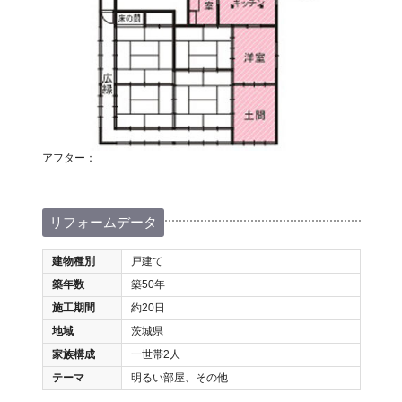
アフター：
リフォームデータ
建物種別
戸建て
築年数
築50年
施工期間
約20日
地域
茨城県
家族構成
一世帯2人
テーマ
明るい部屋、その他