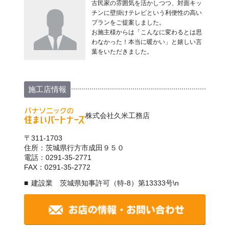
古民家の雰囲気を活かしつつ、対面キッ
チンに壁掛けテレビという利便性の高い
プランをご提案しました。
お施主様からは「こんなに変わるとは思
わなかった！本当に暖かい」と嬉しい言
葉をいただきました。
施工店情報
株式会社久米工務店
〒311-1703
住所：茨城県行方市成田９５０
電話：0291-35-2771
FAX：0291-35-2772
建設業 茨城県知事許可（特-8）第13333号\n