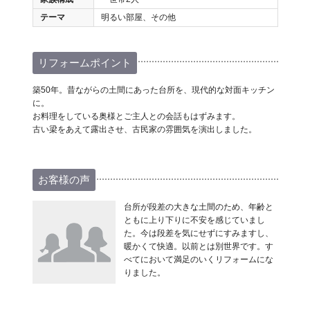
テーマ
明るい部屋、その他
リフォームポイント
築50年。昔ながらの土間にあった台所を、現代的な対面キッチン
に。
お料理をしている奥様とご主人との会話もはずみます。
古い梁をあえて露出させ、古民家の雰囲気を演出しました。
お客様の声
台所が段差の大きな土間のため、年齢と
ともに上り下りに不安を感じていまし
た。今は段差を気にせずにすみますし、
暖かくて快適。以前とは別世界です。す
べてにおいて満足のいくリフォームにな
りました。