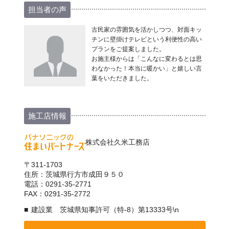
担当者の声
古民家の雰囲気を活かしつつ、対面キッ
チンに壁掛けテレビという利便性の高い
プランをご提案しました。
お施主様からは「こんなに変わるとは思
わなかった！本当に暖かい」と嬉しい言
葉をいただきました。
施工店情報
株式会社久米工務店
〒311-1703
住所：茨城県行方市成田９５０
電話：0291-35-2771
FAX：0291-35-2772
建設業 茨城県知事許可（特-8）第13333号\n