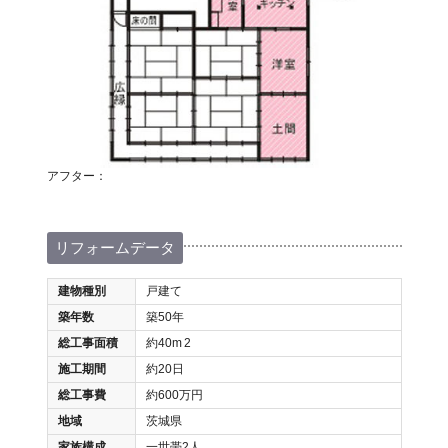
アフター：
リフォームデータ
建物種別
戸建て
築年数
築50年
総工事面積
約40m
2
施工期間
約20日
総工事費
約600万円
地域
茨城県
家族構成
一世帯2人