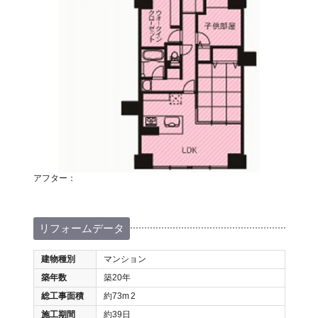
アフター：
リフォームデータ
建物種別
マンション
築年数
築20年
総工事面積
約73m
2
施工期間
約39日