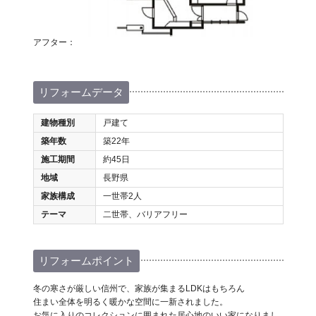
アフター：
リフォームデータ
建物種別
戸建て
築年数
築22年
施工期間
約45日
地域
長野県
家族構成
一世帯2人
テーマ
二世帯、バリアフリー
リフォームポイント
冬の寒さが厳しい信州で、家族が集まるLDKはもちろん
住まい全体を明るく暖かな空間に一新されました。
お気に入りのコレクションに囲まれた居心地のいい家になりまし