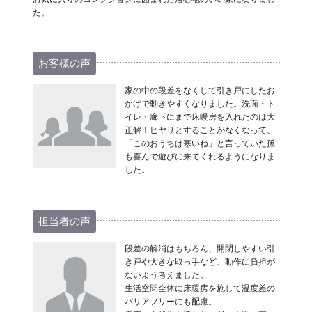
た。
お客様の声
家の中の段差をなくして引き戸にしたお
かげで動きやすくなりました。洗面・ト
イレ・廊下にまで床暖房を入れたのは大
正解！ヒヤリとすることがなくなって、
「このおうちは寒いね」と言っていた孫
も喜んで遊びに来てくれるようになりま
した。
担当者の声
段差の解消はもちろん、開閉しやすい引
き戸や大きな取っ手など、動作に負担が
ないよう考えました。
生活空間全体に床暖房を施して温度差の
バリアフリーにも配慮。