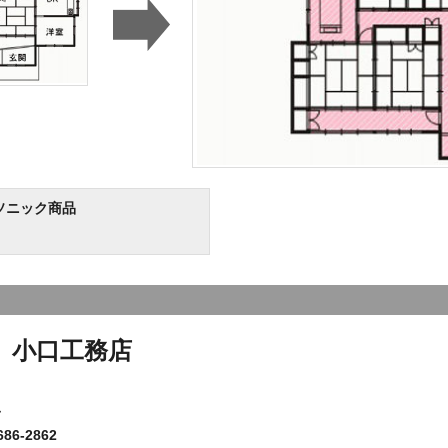
ソニック商品
）小口工務店
７
86-2862