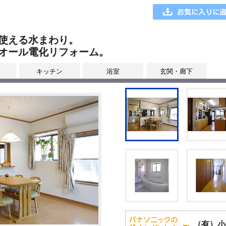
使える水まわり。
オール電化リフォーム。
キッチン
浴室
玄関・廊下
（有）小