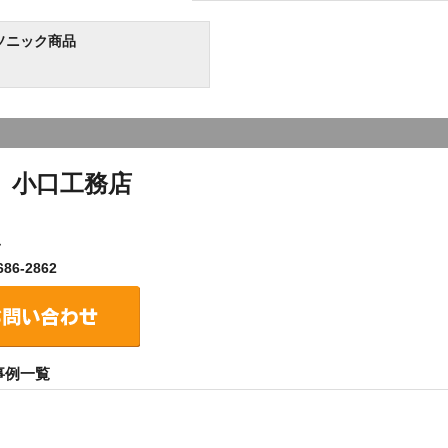
ソニック商品
）小口工務店
７
86-2862
事例一覧