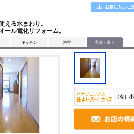
使える水まわり。
オール電化リフォーム。
キッチン
浴室
玄関・廊下
（有）小