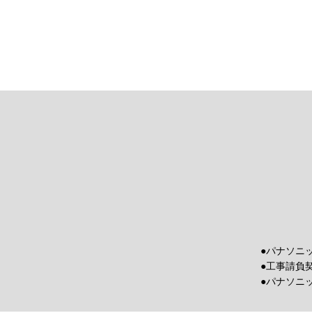
●パナソニ
●工事請負
●パナソニ