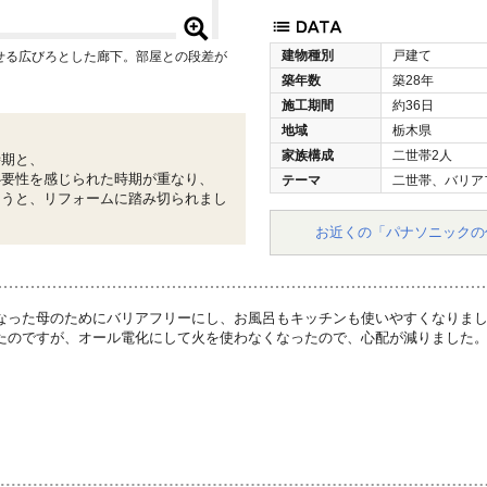
建物種別
戸建て
せる広びろとした廊下。部屋との段差が
築年数
築28年
施工期間
約36日
地域
栃木県
家族構成
二世帯2人
時期と、
必要性を感じられた時期が重なり、
テーマ
二世帯、バリア
ようと、リフォームに踏み切られまし
お近くの「パナソニックの
なった母のためにバリアフリーにし、お風呂もキッチンも使いやすくなりま
たのですが、オール電化にして火を使わなくなったので、心配が減りました