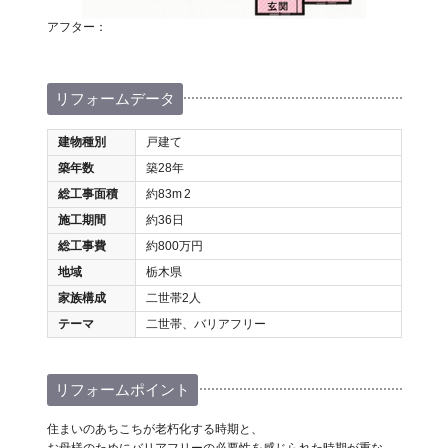
アフター：
リフォームデータ
建物種別
戸建て
築年数
築28年
総工事面積
約83m
2
施工期間
約36日
総工事費
約800万円
地域
栃木県
家族構成
二世帯2人
テーマ
二世帯、バリアフリー
リフォームポイント
住まいのあちこちが老朽化する時期と、
お母様のためにバリアフリーの必要性を感じられた時期が重な