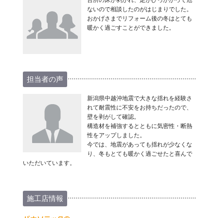
台所の床が剥がれ、足がひっかかって危
ないので相談したのがはじまりでした。
おかげさまでリフォーム後の冬はとても
暖かく過ごすことができました。
担当者の声
新潟県中越沖地震で大きな揺れを経験さ
れて耐震性に不安をお持ちだったので、
壁を剥がして確認。
構造材を補強するとともに気密性・断熱
性をアップしました。
今では、地震があっても揺れが少なくな
り、冬もとても暖かく過ごせたと喜んで
いただいています。
施工店情報