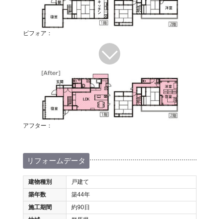
ビフォア：
アフター：
リフォームデータ
建物種別
戸建て
築年数
築44年
施工期間
約90日