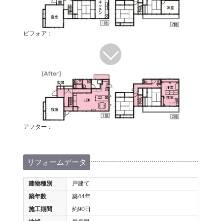
ビフォア：
アフター：
リフォームデータ
建物種別
戸建て
築年数
築44年
施工期間
約90日