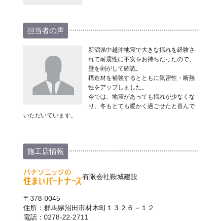
担当者の声
新潟県中越沖地震で大きな揺れを経験さ
れて耐震性に不安をお持ちだったので、
壁を剥がして確認。
構造材を補強するとともに気密性・断熱
性をアップしました。
今では、地震があっても揺れが少なくな
り、冬もとても暖かく過ごせたと喜んで
いただいています。
施工店情報
有限会社鞍城建設
〒378-0045
住所：群馬県沼田市材木町１３２６－１２
電話：0278-22-2711