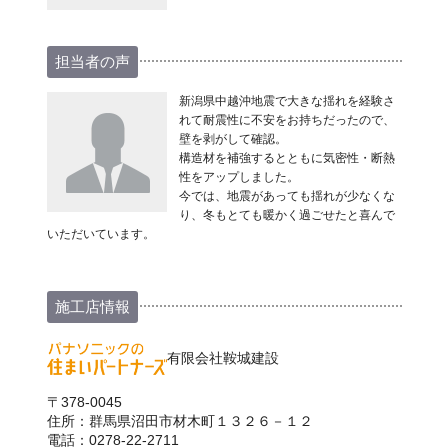
担当者の声
新潟県中越沖地震で大きな揺れを経験さ
れて耐震性に不安をお持ちだったので、
壁を剥がして確認。
構造材を補強するとともに気密性・断熱
性をアップしました。
今では、地震があっても揺れが少なくな
り、冬もとても暖かく過ごせたと喜んで
いただいています。
施工店情報
有限会社鞍城建設
〒378-0045
住所：群馬県沼田市材木町１３２６－１２
電話：0278-22-2711