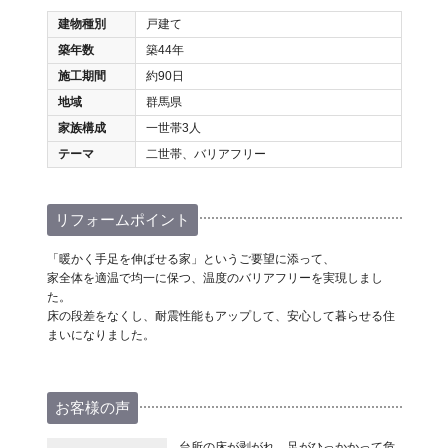
建物種別
戸建て
築年数
築44年
施工期間
約90日
地域
群馬県
家族構成
一世帯3人
テーマ
二世帯、バリアフリー
リフォームポイント
「暖かく手足を伸ばせる家」というご要望に添って、
家全体を適温で均一に保つ、温度のバリアフリーを実現しまし
た。
床の段差をなくし、耐震性能もアップして、安心して暮らせる住
まいになりました。
お客様の声
台所の床が剥がれ、足がひっかかって危