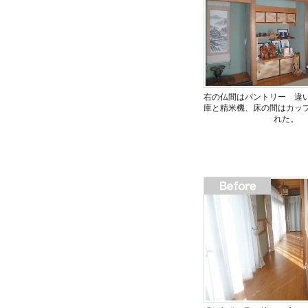
右の仏間はパントリー 違
庫と精米機、床の間はカッ
れた。