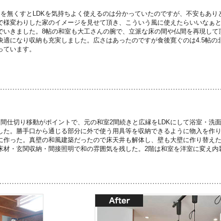
間を無くすとLDKを気持ちよく使えるのは分かっていたのですが、不安もあり
で様変わりした家のイメージを見せて頂き、こういう風に使えたらいいなぁ
でいきました。8帖の和室も大工さんの腕で、立派な床の間や仏間を再現して
快適になり収納も充実しました。広さはあったのですが食後寛ぐのは4.5帖の
っています。
な間仕切り移動がポイントで、元の和室2間続きと広縁をLDKにして浴室・洗
した。勝手口から通じる部分に外で使う用具等を収納できるように物入を作
に作った。真壁の和風建築だったので床天井も解体し、壁も大壁に作り替え
床材・玄関収納・間接照明で和の雰囲気を残した。2階は和室を洋室に変え内