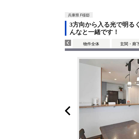
兵庫県 F様邸
3方向から入る光で明る
んなと一緒です！
物件全体
玄関・廊