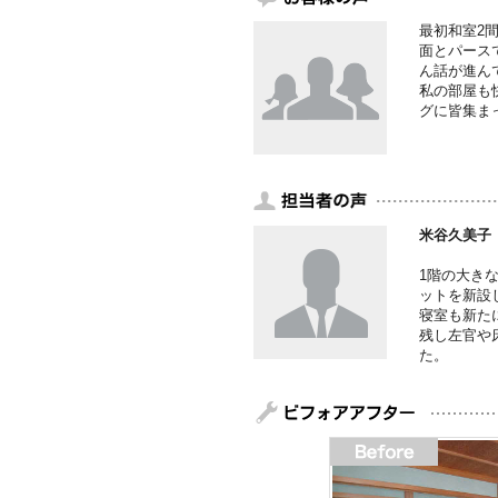
最初和室2
面とパース
ん話が進ん
私の部屋も
グに皆集ま
米谷久美子
1階の大き
ットを新設
寝室も新た
残し左官や
た。