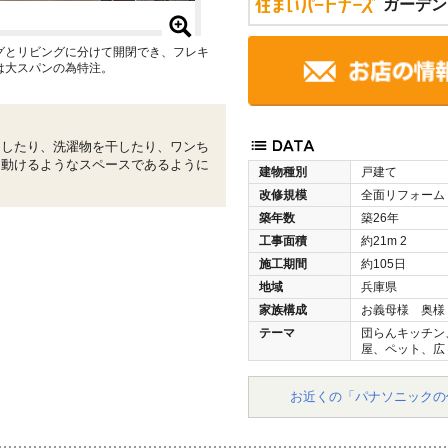
ガーデン
グとリビングに分けて開閉でき、フレキ
は大スパンの為特注。
をしたり、洗濯物を干したり、ワンち
に動けるようなスペースであるように
建物種別
戸建て
改修規模
全面リフォーム
築年数
築26年
工事面積
約21m
2
施工期間
約105日
地域
兵庫県
家族構成
お義母様 奥様
テーマ
団らんキッチン
屋、ペット、広
お近くの「パナソニックの