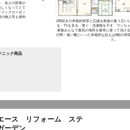
き、各人の部屋が
美しくなってとて
クインクローゼッ
用の物入等も便利
2間続きの本格的和室と広縁を家族の集う広いL
る・TVを見る・寛ぐ・洗濯物を干す ワンち
家族みんなで最高の場所を最幸に使って頂け
の間・違い棚といった本格的な設えは8帖の和
た。
ソニック商品
エース リフォーム ステ
ガーデン