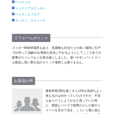
ベリティス
インテリアカウンター
ベリティスフロア
キッチン ラクシーナ
リフォームポイント
ゴミの一時保管場所もあり、洗濯物も日当たりの良い場所に引戸
で仕切って,高齢のお母様も安全に干せるようにしてここで全ての
家事がストレスなく出来る様にしました。使いやすいパントリー
も新設し買い置き品のストック場所にも困りません。
お客様の声
最初和室2間を無くすとLDKを気持ちよく
使えるのは分かっていたのですが、不安
もありどうしようかなと思っていた時
に、図面とパースで様変わりした家のイ
メージを見せて頂き、こういう風に使え