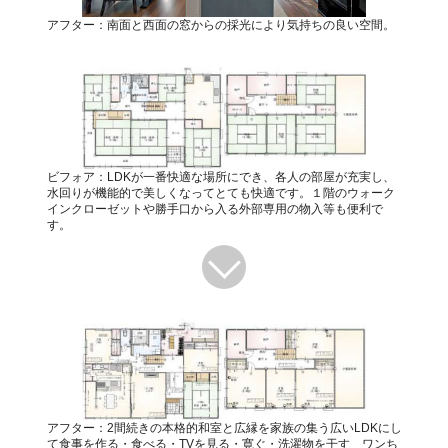
アフター：南面と西面の窓からの採光により気持ちの良い空間。
ビフォア：LDKが一番快適な場所にでき、各人の部屋が充実し、
水回りが機能的で美しくなってとても快適です。１階のウォーク
インクローゼットや勝手口から入る外部専用の物入等も便利で
す。
アフター：2間続きの本格的和室と広縁を家族の集う広いLDKにし
て食事を作る・食べる・TVを見る・寛ぐ・洗濯物を干す ワンち