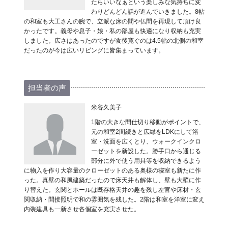
たらいいなぁという楽しみな気持ちに変
わりどんどん話が進んでいきました。8帖
の和室も大工さんの腕で、立派な床の間や仏間を再現して頂け良
かったです。義母や息子・娘・私の部屋も快適になり収納も充実
しました。広さはあったのですが食後寛ぐのは4.5帖の北側の和室
だったのが今は広いリビングに皆集まっています。
担当者の声
米谷久美子
1階の大きな間仕切り移動がポイントで、
元の和室2間続きと広縁をLDKにして浴
室・洗面を広くとり、ウォークインクロ
ーゼットを新設した。勝手口から通じる
部分に外で使う用具等を収納できるよう
に物入を作り大容量のクローゼットのある奥様の寝室も新たに作
った。真壁の和風建築だったので床天井も解体し、壁も大壁に作
り替えた。玄関とホールは既存格天井の趣を残し左官や床材・玄
関収納・間接照明で和の雰囲気を残した。2階は和室を洋室に変え
内装建具も一新させ各個室を充実させた。