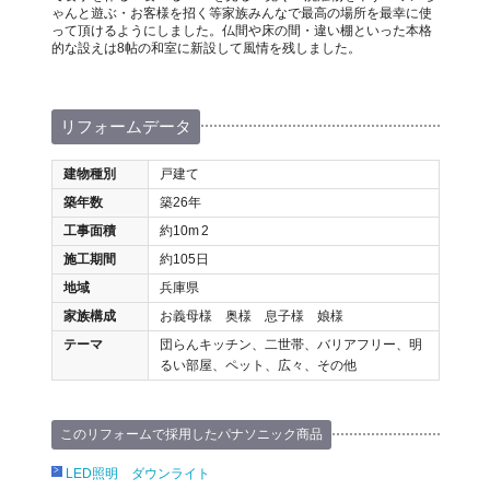
ゃんと遊ぶ・お客様を招く等家族みんなで最高の場所を最幸に使
って頂けるようにしました。仏間や床の間・違い棚といった本格
的な設えは8帖の和室に新設して風情を残しました。
リフォームデータ
建物種別
戸建て
築年数
築26年
工事面積
約10m
2
施工期間
約105日
地域
兵庫県
家族構成
お義母様 奥様 息子様 娘様
テーマ
団らんキッチン、二世帯、バリアフリー、明
るい部屋、ペット、広々、その他
このリフォームで採用したパナソニック商品
LED照明 ダウンライト