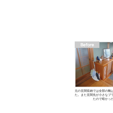
元の玄関収納では全部の靴
た。また玄関先が小さなブ
たので暗かっ