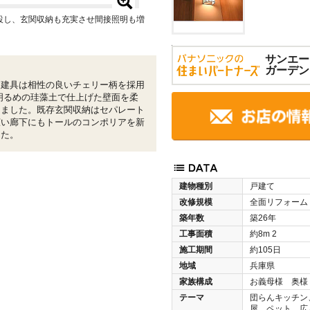
設し、玄関収納も充実させ間接照明も増
サンエー
ガーデン
・建具は相性の良いチェリー柄を採用
明るめの珪藻土で仕上げた壁面を柔
しました。既存玄関収納はセパレート
広い廊下にもトールのコンポリアを新
した。
建物種別
戸建て
改修規模
全面リフォーム
築年数
築26年
工事面積
約8m
2
施工期間
約105日
地域
兵庫県
家族構成
お義母様 奥様
テーマ
団らんキッチン
屋、ペット、広