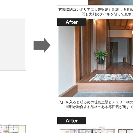
玄関収納コンポリアに天袋収納も新設し明る
間も大判のタイルを貼って豪華
入口を入ると明るめの珪藻土壁とチェリー柄
照明が融合する品格のある雰囲気が奥ま