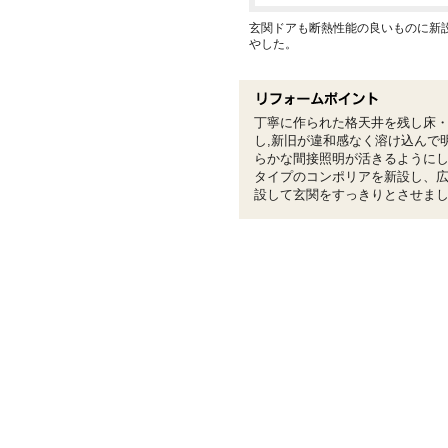
玄関ドアも断熱性能の良いものに新
やした。
丁寧に作られた格天井を残し床
し,新旧が違和感なく溶け込んで
らかな間接照明が活きるように
タイプのコンポリアを新設し、
設して玄関をすっきりとさせま