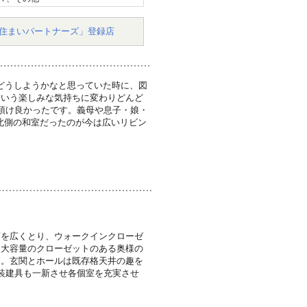
住まいパートナーズ」登録店
どうしようかなと思っていた時に、図
という楽しみな気持ちに変わりどんど
頂け良かったです。義母や息子・娘・
北側の和室だったのが今は広いリビン
面を広くとり、ウォークインクローゼ
り大容量のクローゼットのある奥様の
た。玄関とホールは既存格天井の趣を
装建具も一新させ各個室を充実させ