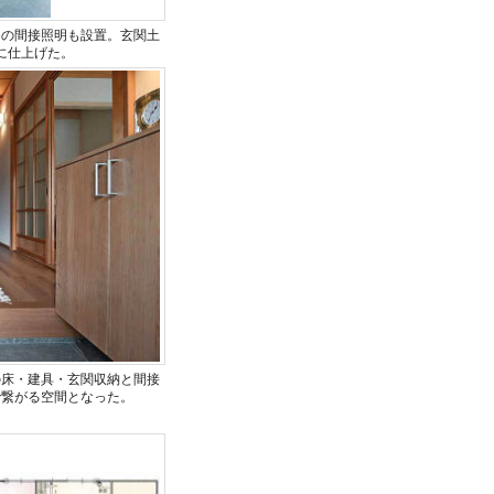
めの間接照明も設置。玄関土
に仕上げた。
の床・建具・玄関収納と間接
で繋がる空間となった。