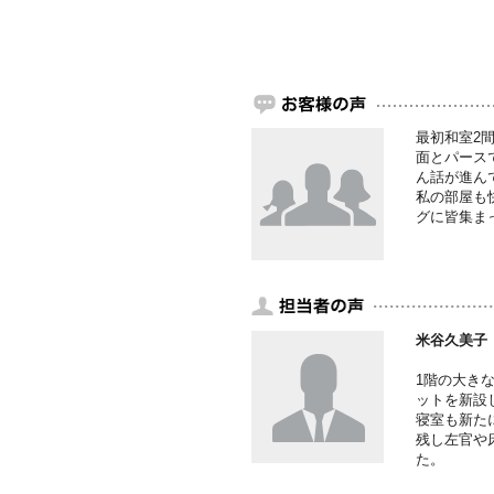
最初和室2
面とパース
ん話が進ん
私の部屋も
グに皆集ま
米谷久美子
1階の大き
ットを新設
寝室も新た
残し左官や
た。