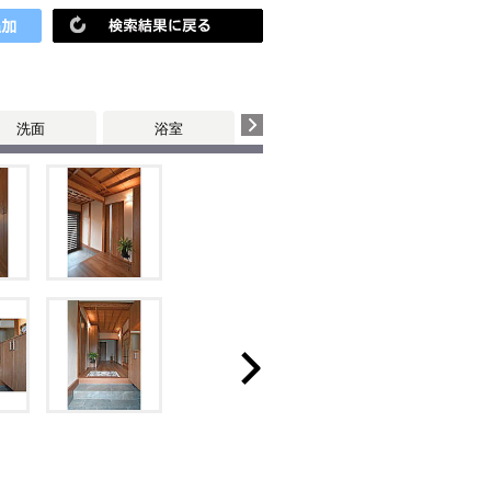
洗面
浴室
子供部屋・玄関・廊下
和室