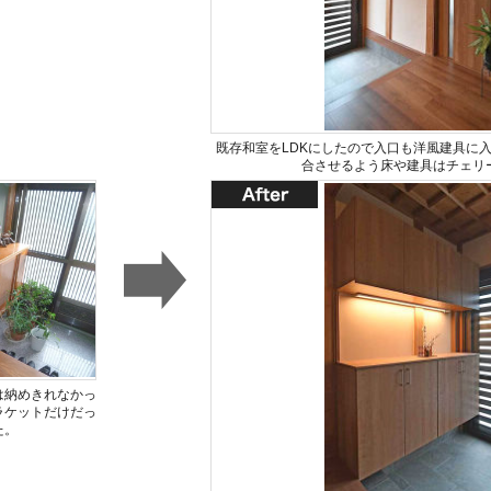
既存和室をLDKにしたので入口も洋風建具に
合させるよう床や建具はチェリ
は納めきれなかっ
ラケットだけだっ
た。