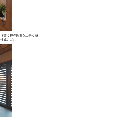
入れ替え和洋折衷を上手く融
ー柄にした。