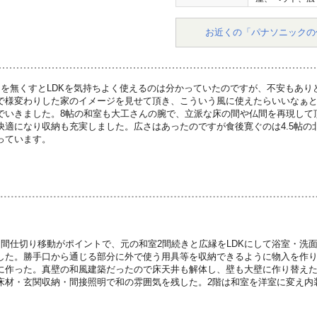
お近くの「パナソニックの
間を無くすとLDKを気持ちよく使えるのは分かっていたのですが、不安もあり
で様変わりした家のイメージを見せて頂き、こういう風に使えたらいいなぁ
でいきました。8帖の和室も大工さんの腕で、立派な床の間や仏間を再現して
快適になり収納も充実しました。広さはあったのですが食後寛ぐのは4.5帖の
っています。
な間仕切り移動がポイントで、元の和室2間続きと広縁をLDKにして浴室・洗
した。勝手口から通じる部分に外で使う用具等を収納できるように物入を作
に作った。真壁の和風建築だったので床天井も解体し、壁も大壁に作り替え
床材・玄関収納・間接照明で和の雰囲気を残した。2階は和室を洋室に変え内