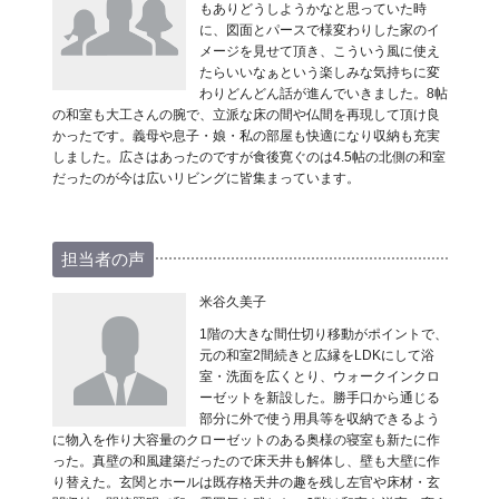
もありどうしようかなと思っていた時
に、図面とパースで様変わりした家のイ
メージを見せて頂き、こういう風に使え
たらいいなぁという楽しみな気持ちに変
わりどんどん話が進んでいきました。8帖
の和室も大工さんの腕で、立派な床の間や仏間を再現して頂け良
かったです。義母や息子・娘・私の部屋も快適になり収納も充実
しました。広さはあったのですが食後寛ぐのは4.5帖の北側の和室
だったのが今は広いリビングに皆集まっています。
担当者の声
米谷久美子
1階の大きな間仕切り移動がポイントで、
元の和室2間続きと広縁をLDKにして浴
室・洗面を広くとり、ウォークインクロ
ーゼットを新設した。勝手口から通じる
部分に外で使う用具等を収納できるよう
に物入を作り大容量のクローゼットのある奥様の寝室も新たに作
った。真壁の和風建築だったので床天井も解体し、壁も大壁に作
り替えた。玄関とホールは既存格天井の趣を残し左官や床材・玄