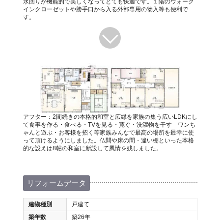
水回りが機能的で美しくなってとても快適です。１階のウォーク
インクローゼットや勝手口から入る外部専用の物入等も便利で
す。
アフター：2間続きの本格的和室と広縁を家族の集う広いLDKにし
て食事を作る・食べる・TVを見る・寛ぐ・洗濯物を干す ワンち
ゃんと遊ぶ・お客様を招く等家族みんなで最高の場所を最幸に使
って頂けるようにしました。仏間や床の間・違い棚といった本格
的な設えは8帖の和室に新設して風情を残しました。
リフォームデータ
建物種別
戸建て
築年数
築26年