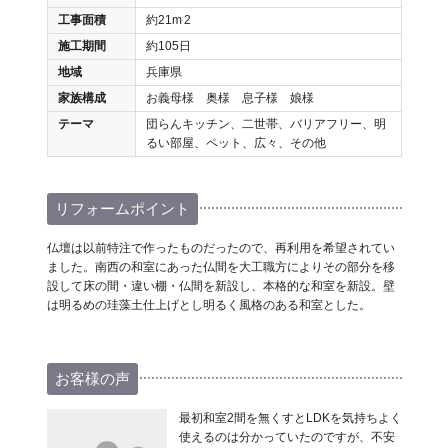
工事面積
約21m
2
施工期間
約105日
地域
兵庫県
家族構成
お義母様 奥様 息子様 娘様
テーマ
団らんキッチン、二世帯、バリアフリー、明
るい部屋、ペット、広々、その他
リフォームポイント
仏壇は以前特注で作ったものだったので、再利用を希望されてい
ました。南西の和室にあった仏間を大工職方によりその部分を移
設して床の間・違い棚・仏間を新設し、本格的な和室を新設。壁
は明るめの珪藻土仕上げとし明るく風格のある和室とした。
お客様の声
最初和室2間を無くすとLDKを気持ちよく
使えるのは分かっていたのですが、不安