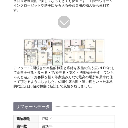
水回りが機能的で美しくなってとても快適です。１階のウォーク
インクローゼットや勝手口から入る外部専用の物入等も便利で
す。
アフター：2間続きの本格的和室と広縁を家族の集う広いLDKにし
て食事を作る・食べる・TVを見る・寛ぐ・洗濯物を干す ワンち
ゃんと遊ぶ・お客様を招く等家族みんなで最高の場所を最幸に使
って頂けるようにしました。仏間や床の間・違い棚といった本格
的な設えは8帖の和室に新設して風情を残しました。
リフォームデータ
建物種別
戸建て
築年数
築26年