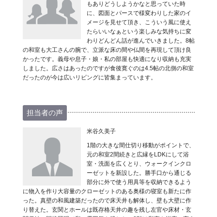
もありどうしようかなと思っていた時
に、図面とパースで様変わりした家のイ
メージを見せて頂き、こういう風に使え
たらいいなぁという楽しみな気持ちに変
わりどんどん話が進んでいきました。8帖
の和室も大工さんの腕で、立派な床の間や仏間を再現して頂け良
かったです。義母や息子・娘・私の部屋も快適になり収納も充実
しました。広さはあったのですが食後寛ぐのは4.5帖の北側の和室
だったのが今は広いリビングに皆集まっています。
担当者の声
米谷久美子
1階の大きな間仕切り移動がポイントで、
元の和室2間続きと広縁をLDKにして浴
室・洗面を広くとり、ウォークインクロ
ーゼットを新設した。勝手口から通じる
部分に外で使う用具等を収納できるよう
に物入を作り大容量のクローゼットのある奥様の寝室も新たに作
った。真壁の和風建築だったので床天井も解体し、壁も大壁に作
り替えた。玄関とホールは既存格天井の趣を残し左官や床材・玄