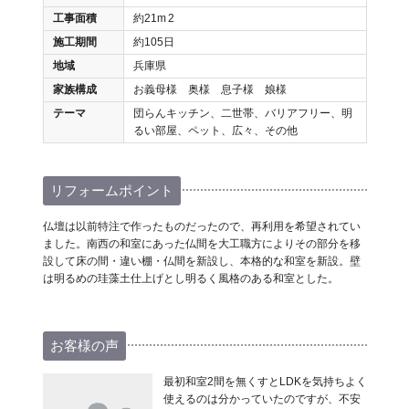
工事面積
約21m
2
施工期間
約105日
地域
兵庫県
家族構成
お義母様 奥様 息子様 娘様
テーマ
団らんキッチン、二世帯、バリアフリー、明
るい部屋、ペット、広々、その他
リフォームポイント
仏壇は以前特注で作ったものだったので、再利用を希望されてい
ました。南西の和室にあった仏間を大工職方によりその部分を移
設して床の間・違い棚・仏間を新設し、本格的な和室を新設。壁
は明るめの珪藻土仕上げとし明るく風格のある和室とした。
お客様の声
最初和室2間を無くすとLDKを気持ちよく
使えるのは分かっていたのですが、不安