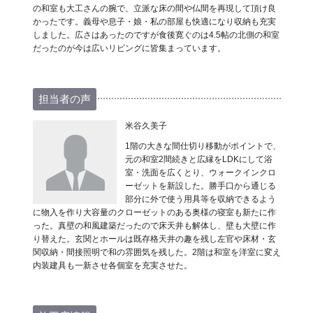
の和室も大工さんの腕で、立派な床の間や仏間を再現して頂け良
かったです。義母や息子・娘・私の部屋も快適になり収納も充実
しました。広さはあったのですが食後寛ぐのは4.5帖の北側の和室
だったのが今は広いリビングに皆集まっています。
担当者の声
米谷久美子
1階の大きな間仕切り移動がポイントで、
元の和室2間続きと広縁をLDKにして浴
室・洗面を広くとり、ウォークインクロ
ーゼットを新設した。勝手口から通じる
部分に外で使う用具等を収納できるよう
に物入を作り大容量のクローゼットのある奥様の寝室も新たに作
った。真壁の和風建築だったので床天井も解体し、壁も大壁に作
り替えた。玄関とホールは既存格天井の趣を残し左官や床材・玄
関収納・間接照明で和の雰囲気を残した。2階は和室を洋室に変え
内装建具も一新させ各個室を充実させた。