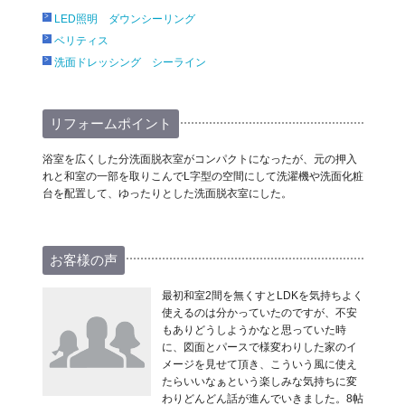
LED照明 ダウンシーリング
ベリティス
洗面ドレッシング シーライン
リフォームポイント
浴室を広くした分洗面脱衣室がコンパクトになったが、元の押入
れと和室の一部を取りこんでL字型の空間にして洗濯機や洗面化粧
台を配置して、ゆったりとした洗面脱衣室にした。
お客様の声
最初和室2間を無くすとLDKを気持ちよく
使えるのは分かっていたのですが、不安
もありどうしようかなと思っていた時
に、図面とパースで様変わりした家のイ
メージを見せて頂き、こういう風に使え
たらいいなぁという楽しみな気持ちに変
わりどんどん話が進んでいきました。8帖