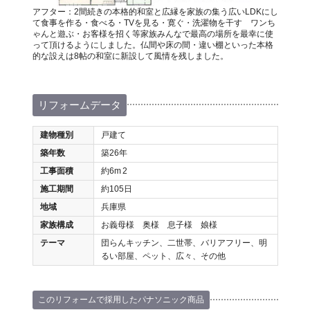
アフター：2間続きの本格的和室と広縁を家族の集う広いLDKにし
て食事を作る・食べる・TVを見る・寛ぐ・洗濯物を干す ワンち
ゃんと遊ぶ・お客様を招く等家族みんなで最高の場所を最幸に使
って頂けるようにしました。仏間や床の間・違い棚といった本格
的な設えは8帖の和室に新設して風情を残しました。
リフォームデータ
建物種別
戸建て
築年数
築26年
工事面積
約6m
2
施工期間
約105日
地域
兵庫県
家族構成
お義母様 奥様 息子様 娘様
テーマ
団らんキッチン、二世帯、バリアフリー、明
るい部屋、ペット、広々、その他
このリフォームで採用したパナソニック商品