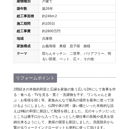
建物種別
戸建て
築年数
築26年
総工事面積
約246m
2
施工期間
約105日
総工事費
約2800万円
地域
兵庫県
家族構成
お義母様 奥様 息子様 娘様
テーマ
団らんキッチン、二世帯、バリアフリー、明
るい部屋、ペット、広々、その他
リフォームポイント
2間続きの本格的和室と広縁を家族の集う広いLDKにして食事を作
る・食べる・TVを見る・寛ぐ・洗濯物を干す、ワンちゃんと遊
ぶ・お客様を招く等、家族みんなで最高の場所を最幸に使って頂
けるようにしました。仏間や床の間・違い棚といった本格的な設
えは8帖の和室に新設して風情を残しました。元のキッチンだった
ところは勝手口から入ってちょっとした畑仕事の長靴や道具を収
納出来るようにして、奥様の寝室も新設しました。洗面脱衣から
繋がるウォークインクローゼットも便利に使って頂けます。