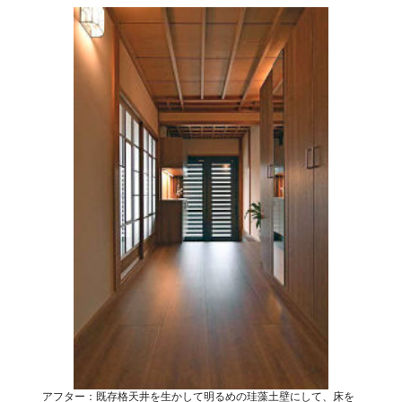
アフター：既存格天井を生かして明るめの珪藻土壁にして、床を