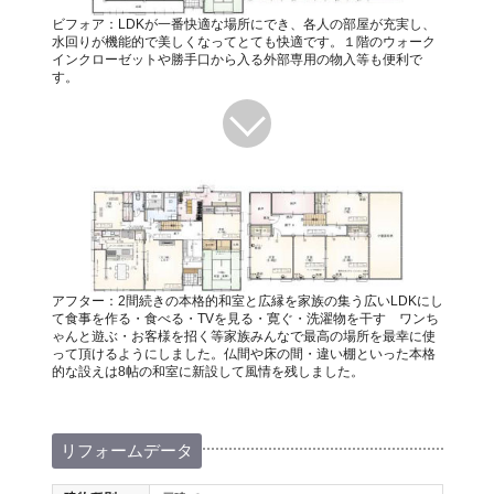
ビフォア：LDKが一番快適な場所にでき、各人の部屋が充実し、
水回りが機能的で美しくなってとても快適です。１階のウォーク
インクローゼットや勝手口から入る外部専用の物入等も便利で
す。
アフター：2間続きの本格的和室と広縁を家族の集う広いLDKにし
て食事を作る・食べる・TVを見る・寛ぐ・洗濯物を干す ワンち
ゃんと遊ぶ・お客様を招く等家族みんなで最高の場所を最幸に使
って頂けるようにしました。仏間や床の間・違い棚といった本格
的な設えは8帖の和室に新設して風情を残しました。
リフォームデータ