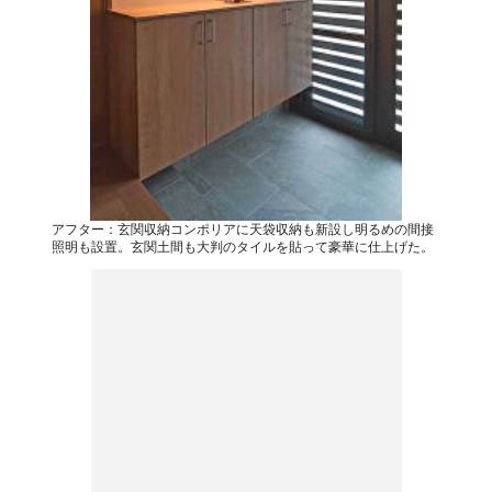
アフター：玄関収納コンポリアに天袋収納も新設し明るめの間接
照明も設置。玄関土間も大判のタイルを貼って豪華に仕上げた。