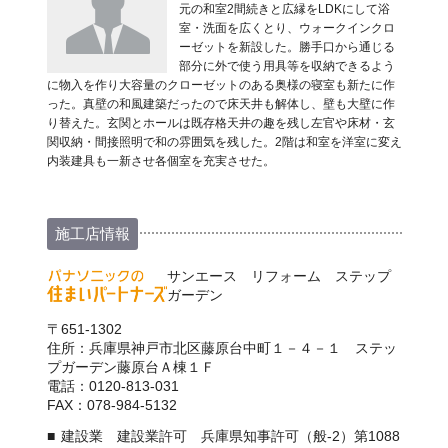
元の和室2間続きと広縁をLDKにして浴
室・洗面を広くとり、ウォークインクロ
ーゼットを新設した。勝手口から通じる
部分に外で使う用具等を収納できるよう
に物入を作り大容量のクローゼットのある奥様の寝室も新たに作
った。真壁の和風建築だったので床天井も解体し、壁も大壁に作
り替えた。玄関とホールは既存格天井の趣を残し左官や床材・玄
関収納・間接照明で和の雰囲気を残した。2階は和室を洋室に変え
内装建具も一新させ各個室を充実させた。
施工店情報
サンエース リフォーム ステップ
ガーデン
〒651-1302
住所：兵庫県神戸市北区藤原台中町１－４－１ ステッ
プガーデン藤原台Ａ棟１Ｆ
電話：0120-813-031
FAX：078-984-5132
建設業 建設業許可 兵庫県知事許可（般-2）第1088