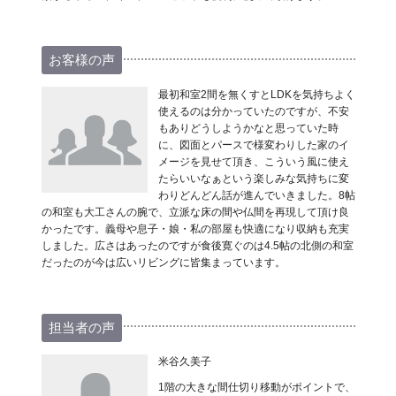
お客様の声
最初和室2間を無くすとLDKを気持ちよく
使えるのは分かっていたのですが、不安
もありどうしようかなと思っていた時
に、図面とパースで様変わりした家のイ
メージを見せて頂き、こういう風に使え
たらいいなぁという楽しみな気持ちに変
わりどんどん話が進んでいきました。8帖
の和室も大工さんの腕で、立派な床の間や仏間を再現して頂け良
かったです。義母や息子・娘・私の部屋も快適になり収納も充実
しました。広さはあったのですが食後寛ぐのは4.5帖の北側の和室
だったのが今は広いリビングに皆集まっています。
担当者の声
米谷久美子
1階の大きな間仕切り移動がポイントで、