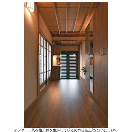
アフター：既存格天井を生かして明るめの珪藻土壁にして、床を