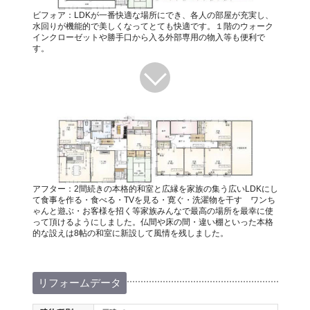
ビフォア：LDKが一番快適な場所にでき、各人の部屋が充実し、
水回りが機能的で美しくなってとても快適です。１階のウォーク
インクローゼットや勝手口から入る外部専用の物入等も便利で
す。
アフター：2間続きの本格的和室と広縁を家族の集う広いLDKにし
て食事を作る・食べる・TVを見る・寛ぐ・洗濯物を干す ワンち
ゃんと遊ぶ・お客様を招く等家族みんなで最高の場所を最幸に使
って頂けるようにしました。仏間や床の間・違い棚といった本格
的な設えは8帖の和室に新設して風情を残しました。
リフォームデータ