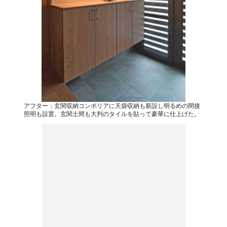
アフター：玄関収納コンポリアに天袋収納も新設し明るめの間接
照明も設置。玄関土間も大判のタイルを貼って豪華に仕上げた。