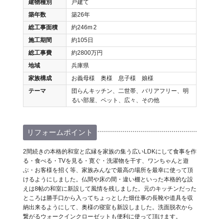
建物種別
戸建て
築年数
築26年
総工事面積
約246m
2
施工期間
約105日
総工事費
約2800万円
地域
兵庫県
家族構成
お義母様 奥様 息子様 娘様
テーマ
団らんキッチン、二世帯、バリアフリー、明
るい部屋、ペット、広々、その他
リフォームポイント
2間続きの本格的和室と広縁を家族の集う広いLDKにして食事を作
る・食べる・TVを見る・寛ぐ・洗濯物を干す、ワンちゃんと遊
ぶ・お客様を招く等、家族みんなで最高の場所を最幸に使って頂
けるようにしました。仏間や床の間・違い棚といった本格的な設
えは8帖の和室に新設して風情を残しました。元のキッチンだった
ところは勝手口から入ってちょっとした畑仕事の長靴や道具を収
納出来るようにして、奥様の寝室も新設しました。洗面脱衣から
繋がるウォークインクローゼットも便利に使って頂けます。