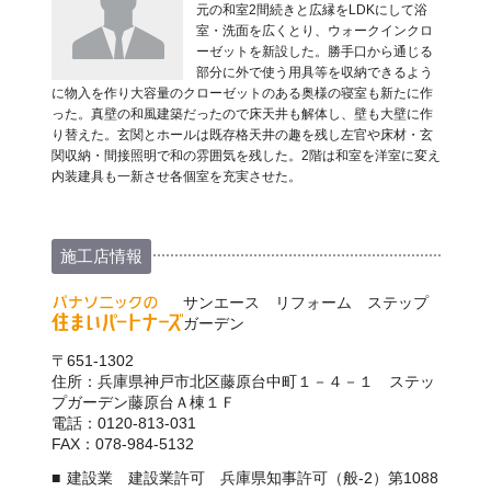
元の和室2間続きと広縁をLDKにして浴
室・洗面を広くとり、ウォークインクロ
ーゼットを新設した。勝手口から通じる
部分に外で使う用具等を収納できるよう
に物入を作り大容量のクローゼットのある奥様の寝室も新たに作
った。真壁の和風建築だったので床天井も解体し、壁も大壁に作
り替えた。玄関とホールは既存格天井の趣を残し左官や床材・玄
関収納・間接照明で和の雰囲気を残した。2階は和室を洋室に変え
内装建具も一新させ各個室を充実させた。
施工店情報
サンエース リフォーム ステップ
ガーデン
〒651-1302
住所：兵庫県神戸市北区藤原台中町１－４－１ ステッ
プガーデン藤原台Ａ棟１Ｆ
電話：0120-813-031
FAX：078-984-5132
建設業 建設業許可 兵庫県知事許可（般-2）第1088