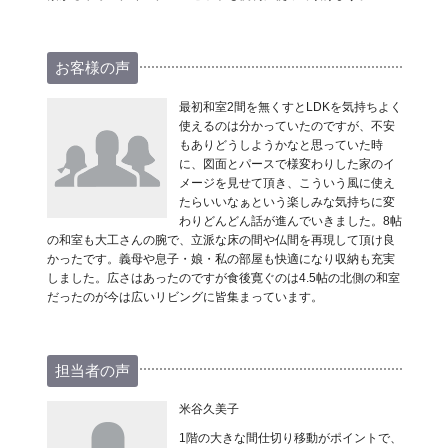
お客様の声
最初和室2間を無くすとLDKを気持ちよく
使えるのは分かっていたのですが、不安
もありどうしようかなと思っていた時
に、図面とパースで様変わりした家のイ
メージを見せて頂き、こういう風に使え
たらいいなぁという楽しみな気持ちに変
わりどんどん話が進んでいきました。8帖
の和室も大工さんの腕で、立派な床の間や仏間を再現して頂け良
かったです。義母や息子・娘・私の部屋も快適になり収納も充実
しました。広さはあったのですが食後寛ぐのは4.5帖の北側の和室
だったのが今は広いリビングに皆集まっています。
担当者の声
米谷久美子
1階の大きな間仕切り移動がポイントで、