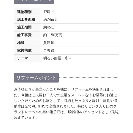
建物種別
戸建て
総工事面積
約74m
2
施工期間
約45日
総工事費
約1150万円
地域
兵庫県
家族構成
ご夫婦
テーマ
明るい部屋、広々
リフォームポイント
お子様たちが巣立ったことを機に、リフォームを決断されまし
た。今後はご夫婦お二人での生活をストレスなくお洒落にお過ご
しいただくためのお家として、収納をたっぷりと設け、建具や収
納扉は全てVERITISで交換されました。特にリビング入り口のク
ラフトレーベルの黒い硝子戸は、1階全体のアクセントとして彩を
添えています。