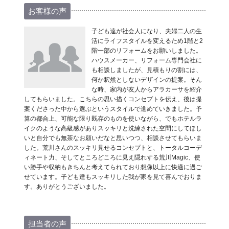
お客様の声
子ども達が社会人になり、夫婦二人の生
活にライフスタイルを変えるため1階と2
階一部のリフォームをお願いしました。
ハウスメーカー、リフォーム専門会社に
も相談しましたが、見積もりの割には、
何か釈然としないデザインの提案。そん
な時、家内が友人からアラカーサを紹介
してもらいました。こちらの思い描くコンセプトを伝え、後は提
案くださった中から選ぶというスタイルで進めていきました。予
算の都合上、可能な限り既存のものを使いながら、でもホテルラ
イクのような高級感がありスッキリと洗練された空間にしてほし
いと自分でも無茶なお願いだなと思いつつ、相談させてもらいま
した。荒川さんのスッキリ見せるコンセプトと、トータルコーデ
ィネート力、そしてところどころに見え隠れする荒川Magic、使
い勝手や収納もきちんと考えてられており想像以上に快適に過ご
せています。子ども達もスッキリした我が家を見て喜んでおりま
す。ありがとうございました。
担当者の声