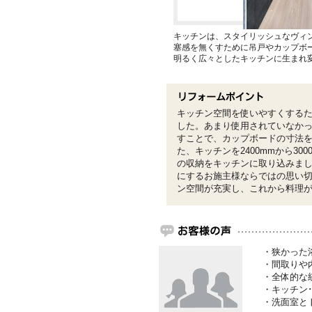
キッチンは、スタイリッシュなヴィ
塞感を無くすために吊戸やカップボ
明るく広々としたキッチンに生まれ
キッチン空間を使いやすくする
した。あまり使用されていなか
すことで、カップボードの寸法
た、キッチンを2400mmから30
の収納をキッチンに取り込みま
にするお施主様ならではの思い
ン空間が充実し、これから料理
・狭かった
・間取りや
・全体的な
・キッチン
・洗面室と