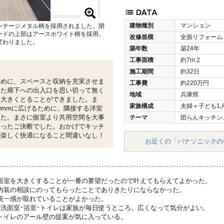
建物種別
マンション
ンテージメタル柄を採用されました。閉
ードの上部はアースホワイト柄を採用。
改修規模
全面リフォーム
変わりました。
築年数
築24年
工事面積
約7m
2
施工期間
約32日
ために、スペースと収納を充実させま
工事費
約220万円
った廊下への出入口を思い切って無く
地域
兵庫県
を大きくとることができました。ま
家族構成
夫婦＋子ども1
00mmに広げるために、隣接する洋室
した。まさに個室より共用空間を大事
テーマ
団らんキッチン
切ったご決断でした。おかげでキッチ
が楽しく快適になること間違いなし！
お近くの「パナソニックの
浴室を大きくすることが一番の要望だったので叶えてもらえてよかった。
内装の相談にのってもらったことでありきたりにならなかった。
統一感が取れていることがよかった。
･洗面室･浴室･トイレは家族が毎日使うところ。広くなって気分がよい。
トイレのアール壁の提案が気に入っている。