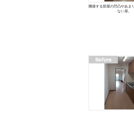
隣接する部屋の凹凸やあま
ない扉。