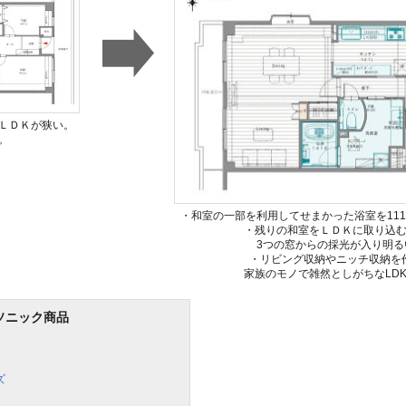
ＬＤＫが狭い。
。
・和室の一部を利用してせまかった浴室を111
・残りの和室をＬＤＫに取り込
3つの窓からの採光が入り明る
・リビング収納やニッチ収納を
家族のモノで雑然としがちなLD
ソニック商品
ズ