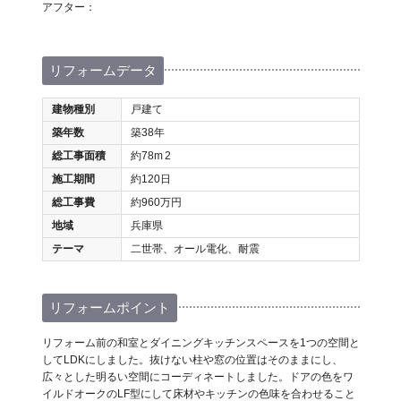
アフター：
リフォームデータ
建物種別
戸建て
築年数
築38年
総工事面積
約78m
2
施工期間
約120日
総工事費
約960万円
地域
兵庫県
テーマ
二世帯、オール電化、耐震
リフォームポイント
リフォーム前の和室とダイニングキッチンスペースを1つの空間と
してLDKにしました。抜けない柱や窓の位置はそのままにし、
広々とした明るい空間にコーディネートしました。ドアの色をワ
イルドオークのLF型にして床材やキッチンの色味を合わせること