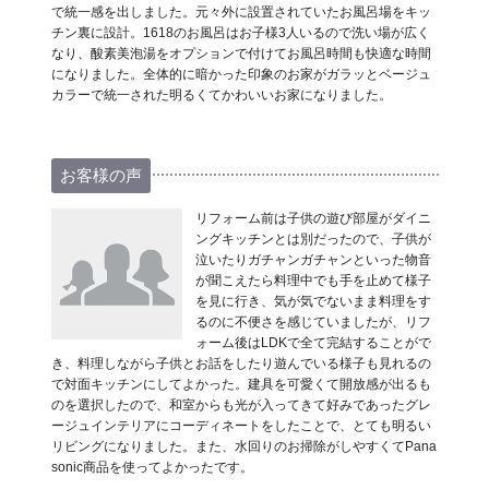
で統一感を出しました。元々外に設置されていたお風呂場をキッ
チン裏に設計。1618のお風呂はお子様3人いるので洗い場が広く
なり、酸素美泡湯をオプションで付けてお風呂時間も快適な時間
になりました。全体的に暗かった印象のお家がガラッとベージュ
カラーで統一された明るくてかわいいお家になりました。
お客様の声
リフォーム前は子供の遊び部屋がダイニ
ングキッチンとは別だったので、子供が
泣いたりガチャンガチャンといった物音
が聞こえたら料理中でも手を止めて様子
を見に行き、気が気でないまま料理をす
るのに不便さを感じていましたが、リフ
ォーム後はLDKで全て完結することがで
き、料理しながら子供とお話をしたり遊んでいる様子も見れるの
で対面キッチンにしてよかった。建具を可愛くて開放感が出るも
のを選択したので、和室からも光が入ってきて好みであったグレ
ージュインテリアにコーディネートをしたことで、とても明るい
リビングになりました。また、水回りのお掃除がしやすくてPana
sonic商品を使ってよかったです。